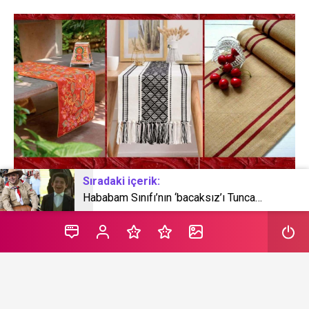
Sıradaki içerik:
Hababam Sınıfı’nın ‘bacaksız’ı Tuncay Akça hayatını kaybetti