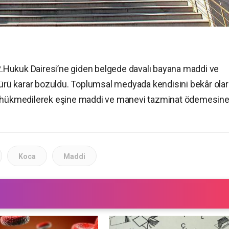
 2.Hukuk Dairesi’ne giden belgede davalı bayana maddi ve
rü karar bozuldu. Toplumsal medyada kendisini bekâr ola
na hükmedilerek eşine maddi ve manevi tazminat ödemesin
Koca
Maddi