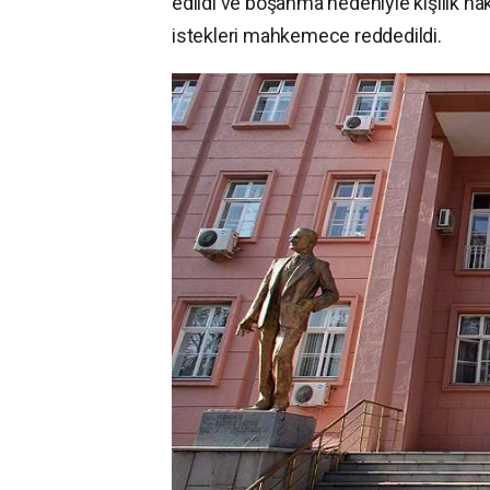
edildi ve boşanma nedeniyle kişilik h
istekleri mahkemece reddedildi.