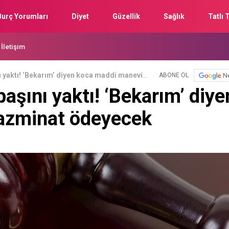
Burç Yorumları
Diyet
Güzellik
Sağlık
Tatlı T
İletişim
ı yaktı! ‘Bekarım’ diyen koca maddi manevi
N
ABONE OL
aşını yaktı! ‘Bekarım’ diye
azminat ödeyecek