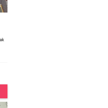
rak
e