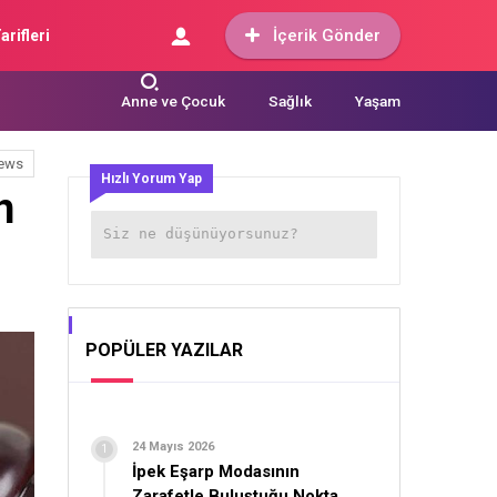
İçerik Gönder
arifleri
Anne ve Çocuk
Sağlık
Yaşam
ews
Hızlı Yorum Yap
n
POPÜLER YAZILAR
24 Mayıs 2026
İpek Eşarp Modasının
Zarafetle Buluştuğu Nokta