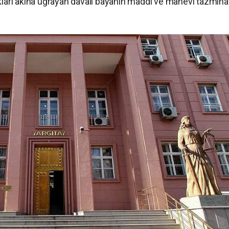
akları akına uğrayan davalı bayanın maddi ve manevi tazmina