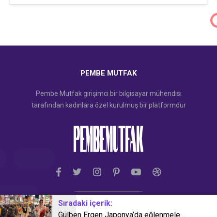
PEMBE MUTFAK
Pembe Mutfak girişimci bir bilgisayar mühendisi
tarafından kadınlara özel kurulmuş bir platformdur
Sıradaki içerik:
Gülben Ergen Japonya’da eğlenmelere doyamadı! ‘Soyadının hakkını verdi artık…’