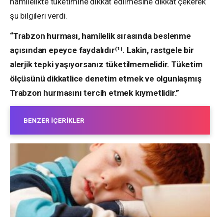
hamilelikte tüketimine dikkat edilmesine dikkat çekerek
şu bilgileri verdi.
“Trabzon hurması, hamilelik sırasında beslenme
açısından epeyce faydalıdır⁽¹⁾. Lakin, rastgele bir
alerjik tepki yaşıyorsanız tüketilmemelidir. Tüketim
ölçüsünü dikkatlice denetim etmek ve olgunlaşmış
Trabzon hurmasını tercih etmek kıymetlidir.”
BENZER İÇERIKLER