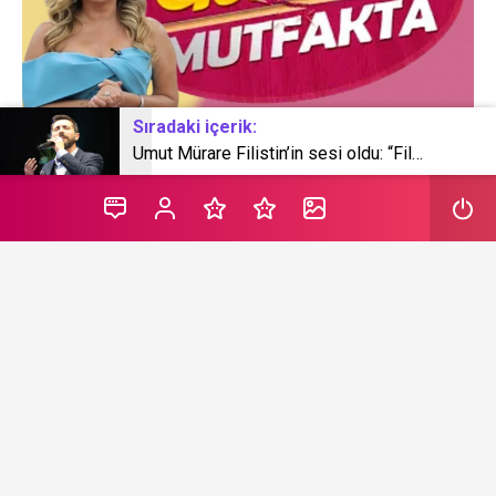
Sıradaki içerik:
Umut Mürare Filistin’in sesi oldu: “Filistin’in Enstrümantal Hikayesi” yüreklere dokundu
Hafta içi her gün Kanal D ekranlarında seyirciyle buluşan
Gelinim Mutfakta programında 7 Ağustos 2024 günün