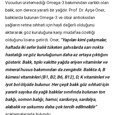
Vücudun üretemediği Omega-3 bakımından varlıklı olan
balık, son derece yararlı bir yağdır. Prof. Dr. Ayşe Öner,
balıklarda bulunan Omega-3 ve öbür antioksidan
yağların retina sıhhati için hayli değerli olduğunu
aktararak göz kuruluğuna karşı müdafaa özelliği
olduğunu lisana getirdi. Öner,
“Yapılan kimi çalışmalar,
haftada iki sefer balık tüketen şahıslarda sarı nokta
hastalığı ve göz kuruluğunun daha az ortaya çıktığını
gösterir. Balık, tıpkı vakitte yağda eriyen vitaminler ve
mineral husus bakımından da zengindir. Balıkta A, B
kümesi vitaminleri (B1, B2, B6, B12), D, K vitaminleri ve
iyot bol ölçüde bulunur. Her çeşit balık göz sıhhati için
yararlı sayılsa da yağlı balıklar sınıfında bulunan ton
balığı, somon balığı, hamsi, sardunya, sardalya,
alabalık ve uskumru daha çok tercih edilmelidir”
açıklamalarında bulundu.