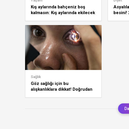
Yaşam
Diyet
Kış aylarında bahçeniz boş
Asyalıl
kalmasın: Kış aylarında ekilecek
besini! 
sebzeler
vermede
Sağlık
Göz sağlığı için bu
alışkanlıklara dikkat! Doğrudan
retinaya zarar veriyor
Da