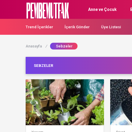
Anne ve Çocuk
Trend İçerikler
İçerik Gönder
Üye Listesi
Anasayfa
/
Sebzeler
SEBZELER