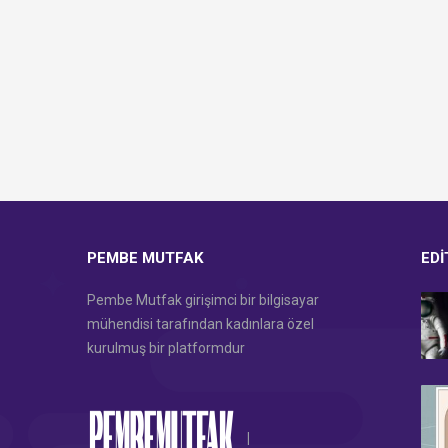
PEMBE MUTFAK
EDI
Pembe Mutfak girişimci bir bilgisayar
mühendisi tarafından kadınlara özel
kurulmuş bir platformdur
|