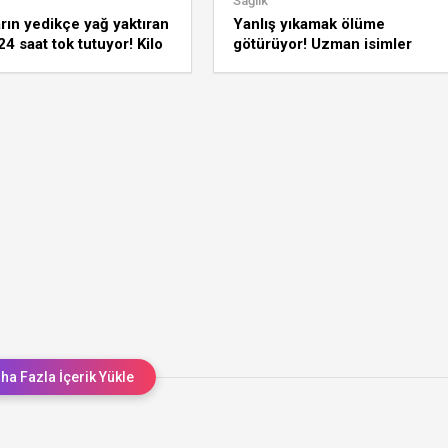
Sağlık
arın yedikçe yağ yaktıran
Yanlış yıkamak ölüme
24 saat tok tutuyor! Kilo
götürüyor! Uzman isimler
 çığır açıyor
açıkladı: Meyve ve sebzeler
nasıl yıkanmalı?
ha Fazla İçerik Yükle