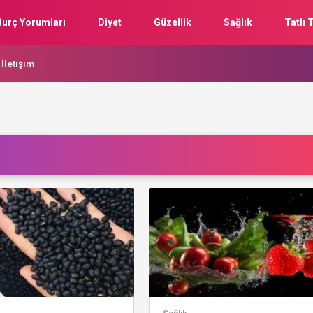
Burç Yorumları
Diyet
Güzellik
Sağlık
Tatlı T
İletişim