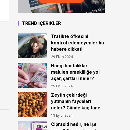
TREND İÇERİKLER
Trafikte öfkesini
kontrol edemeyenler bu
habere dikkat!
29 Ekim 2024
Hangi hastalıklar
malulen emekliliğe yol
açar, şartları neler?
Malulen emekli maaşı
25 Eylül 2024
2024
Zeytin çekirdeği
yutmanın faydaları
neler? Günde kaç tane
zeytin çekirdeği
13 Eylül 2024
yutulur?
Ciprasid nedir, ne işe