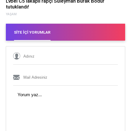
Lvbel C5 lakaplı rapçi Süleyman Burak Bodur
tutuklandı!
YAŞAM
SITE İÇI YORUMLAR