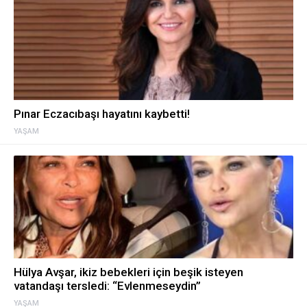
Pınar Eczacıbaşı hayatını kaybetti!
YAŞAM
Hülya Avşar, ikiz bebekleri için beşik isteyen
vatandaşı tersledi: “Evlenmeseydin”
YAŞAM