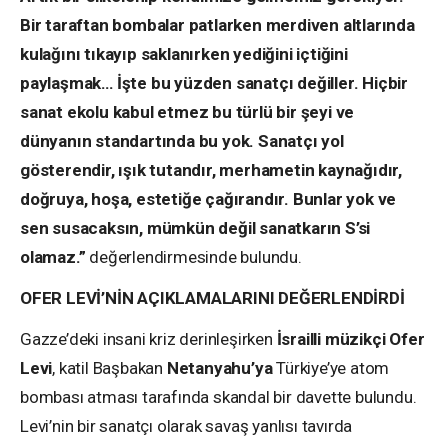
Bir taraftan bombalar patlarken merdiven altlarında
kulağını tıkayıp saklanırken yediğini içtiğini
paylaşmak… İşte bu yüzden sanatçı değiller. Hiçbir
sanat ekolu kabul etmez bu türlü bir şeyi ve
dünyanın standartında bu yok. Sanatçı yol
gösterendir, ışık tutandır, merhametin kaynağıdır,
doğruya, hoşa, estetiğe çağırandır. Bunlar yok ve
sen susacaksın, mümkün değil sanatkarın S’si
olamaz.”
değerlendirmesinde bulundu.
OFER LEVİ’NİN AÇIKLAMALARINI DEĞERLENDİRDİ
Gazze’deki insani kriz derinleşirken
İsrailli müzikçi Ofer
Levi
, katil Başbakan
Netanyahu’ya
Türkiye’ye atom
bombası atması tarafında skandal bir davette bulundu.
Levi’nin bir sanatçı olarak savaş yanlısı tavırda