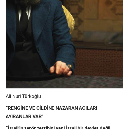
Ali Nuri Türkoğlu
“RENGİNE VE CİLDİNE NAZARAN ACILARI
AYIRANLAR VAR”
“İsrail’in terör tertibini yani İsrail bir devlet değil