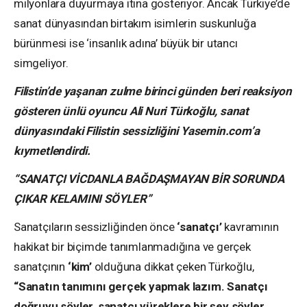
milyonlara duyurmaya itina gösteriyor. Ancak Türkiye’de
sanat dünyasından birtakım isimlerin suskunluğa
bürünmesi ise ‘insanlık adına’ büyük bir utancı
simgeliyor.
Filistin’de yaşanan zulme birinci günden beri reaksiyon
gösteren ünlü oyuncu Ali Nuri Türkoğlu, sanat
dünyasındaki Filistin sessizliğini Yasemin.com’a
kıymetlendirdi.
“SANATÇI VİCDANLA BAĞDAŞMAYAN BİR SORUNDA
ÇIKAR KELAMINI SÖYLER”
Sanatçıların sessizliğinden önce
‘sanatçı’
kavramının
hakikat bir biçimde tanımlanmadığına ve gerçek
sanatçının
‘kim’
olduğuna dikkat çeken Türkoğlu,
“Sanatın tanımını gerçek yapmak lazım. Sanatçı
doğruyu söyler, sanatçı yüreklere bir şey söyler.