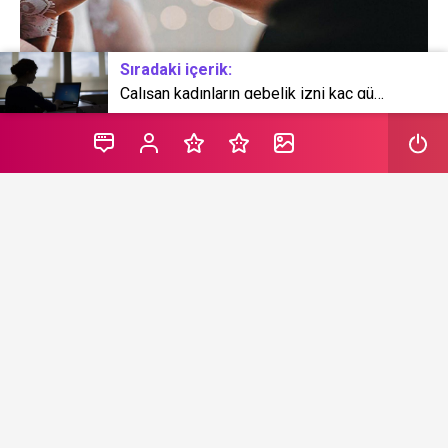
Sıradaki içerik:
Çalışan kadınların gebelik izni kaç gün? Çalışan annelerin hakları neler?
Evlilik basamağında olan çalışan bayanların bilmesi
gereken temel haklardan biri ‘evlilik tazminatı’ hakkı.
Adıyaman Milletvekili ve Toplumsal Güvenlik Uzmanı
Doç. Dr. Resul Kurt, evlilik tazminatı hakkında bayanların