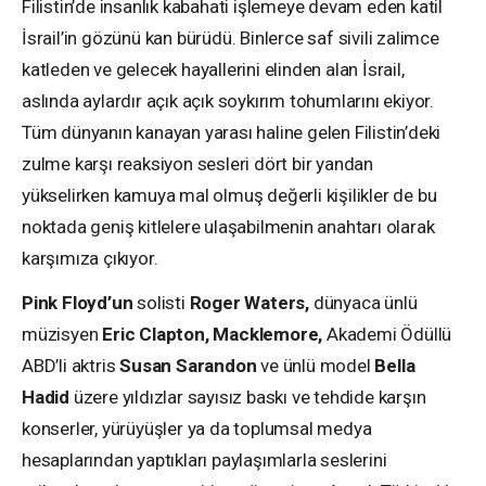
Filistin’de insanlık kabahati işlemeye devam eden katil
İsrail’in gözünü kan bürüdü. Binlerce saf sivili zalimce
katleden ve gelecek hayallerini elinden alan İsrail,
aslında aylardır açık açık soykırım tohumlarını ekiyor.
Tüm dünyanın kanayan yarası haline gelen Filistin’deki
zulme karşı reaksiyon sesleri dört bir yandan
yükselirken kamuya mal olmuş değerli kişilikler de bu
noktada geniş kitlelere ulaşabilmenin anahtarı olarak
karşımıza çıkıyor.
Pink Floyd’un
solisti
Roger Waters,
dünyaca ünlü
müzisyen
Eric Clapton, Macklemore,
Akademi Ödüllü
ABD’li aktris
Susan Sarandon
ve ünlü model
Bella
Hadid
üzere yıldızlar sayısız baskı ve tehdide karşın
konserler, yürüyüşler ya da toplumsal medya
hesaplarından yaptıkları paylaşımlarla seslerini