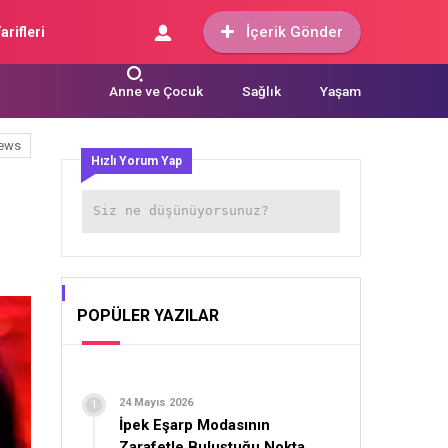
İçerik Gönder
arifleri
Anne ve Çocuk
Sağlık
Yaşam
ews
Hızlı Yorum Yap
POPÜLER YAZILAR
24 Mayıs 2026
İpek Eşarp Modasının
Zarafetle Buluştuğu Nokta