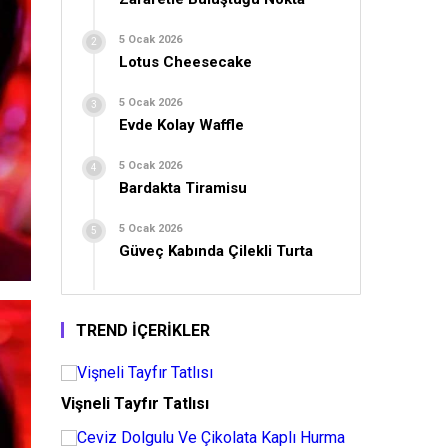
5 Ocak 2026
Lotus Cheesecake
5 Ocak 2026
Evde Kolay Waffle
5 Ocak 2026
Bardakta Tiramisu
5 Ocak 2026
Güveç Kabında Çilekli Turta
TREND İÇERİKLER
Vişneli Tayfır Tatlısı