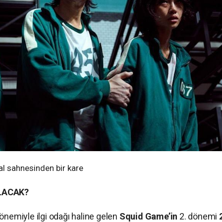
al sahnesinden bir kare
LACAK?
önemiyle ilgi odağı haline gelen
Squid Game’in
2. dönemi