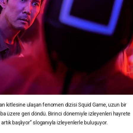
ran kitlesine ulaşan fenomen dizisi Squid Game, uzun bir
a üzere geri döndü. Birinci dönemiyle izleyenleri hayrete
rtık başlıyor” sloganıyla izleyenlerle buluşuyor.