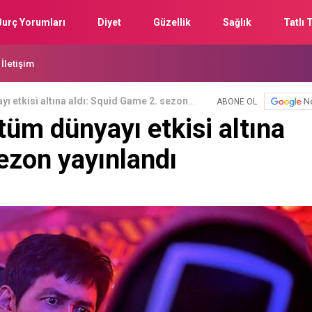
Burç Yorumları
Diyet
Güzellik
Sağlık
Tatlı T
İletişim
yı etkisi altına aldı: Squid Game 2. sezon
N
ABONE OL
tüm dünyayı etkisi altına
ezon yayınlandı