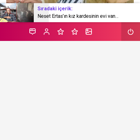
Sıradaki içerik:
Neşet Ertaş’ın kız kardeşinin evi yandı!
1980’li yılların ünlü oyuncusu Sevtap Parman’dan
sevenlerini üzen bir haber geldi. Ünlü oyuncunun
annesini kaybetmenin ıstırabıyla girdiği ruhsal
çöküntünün tesiriyle Alzheimer’a yakalandığı ortaya
çıktı.