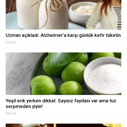
Uzman açıkladı: Alzheimer’a karşı günlük kefir tüketin
SAĞLIK
Yeşil erik yerken dikkat: Sayısız faydası var ama tuz
serpmeden yiyin!
SAĞLIK