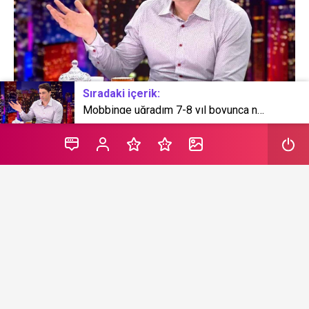
Sıradaki içerik:
Mobbinge uğradım 7-8 yıl boyunca nefret ettim, demişti! Seda Demir Bedia Ener’i paylaştı
Emret Kumandanım dizisiyle hafızalarda yer edinen
Sarp Levendoğlu, çocuk sahibi olmak istemediğini