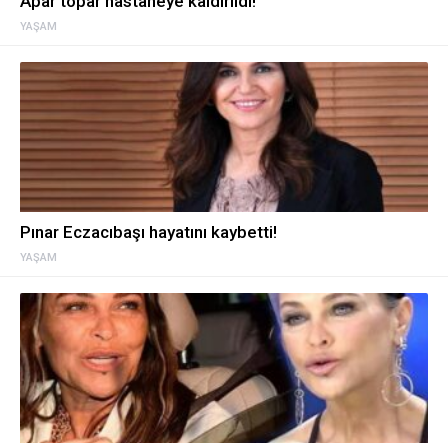
Apar topar hastaneye kaldırıldı!
YAŞAM
Pınar Eczacıbaşı hayatını kaybetti!
YAŞAM