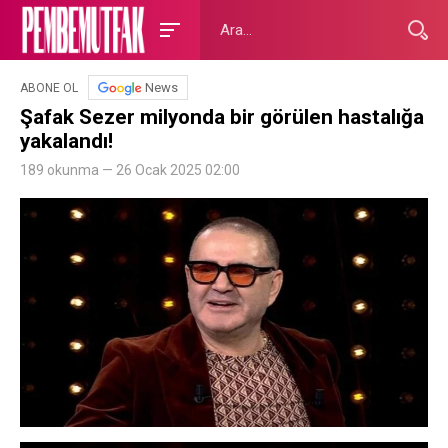
News
ABONE OL
Şafak Sezer milyonda bir görülen hastalığa
yakalandı!
189 okunma — 26 Ocak 2025 02:00