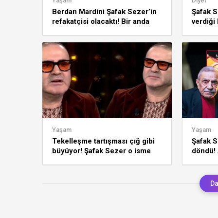
Yaşam
Diyet
Berdan Mardini Şafak Sezer’in
Şafak S
refakatçisi olacaktı! Bir anda
verdiği
ikisi de ameliyat masasına yattı
oyuncu 
damga 
Yaşam
Yaşam
Tekelleşme tartışması çığ gibi
Şafak S
büyüyor! Şafak Sezer o isme
döndü!
verdi veriştirdi: Suyu ısındı
cenazes
Da