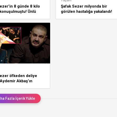
Yaşam
ezer’in 8 günde 8 kilo
Şafak Sezer milyonda bir
 konuşulmuştu! Ünlü
görülen hastalığa yakalandı!
son haliyle galaya
vurdu
ezer öfkeden deliye
 Aydemir Akbaş’ın
inde kaos çıktı
ha Fazla İçerik Yükle