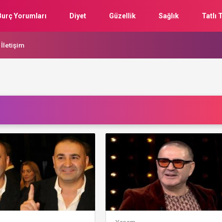
Burç Yorumları
Diyet
Güzellik
Sağlık
Tatlı T
İletişim