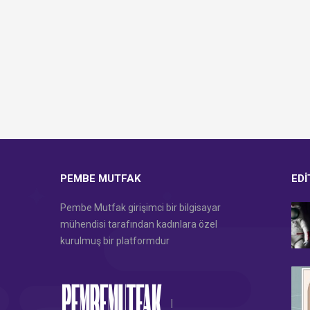
PEMBE MUTFAK
EDI
Pembe Mutfak girişimci bir bilgisayar
mühendisi tarafından kadınlara özel
kurulmuş bir platformdur
|