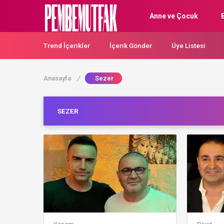
Anne ve Çocuk
Trend İçerikler
İçerik Gönder
Üye Listesi
Anasayfa
/
Sezer
SEZER