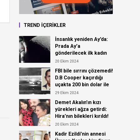
TREND İÇERİKLER
İnsanlık yeniden Ay’da:
Prada Ay’a
gönderilecek ilk kadın
astronot için kıyafet
20 Ekim 2024
tasarladı!
FBI bile sırrını çözemedi!
D.B Cooper kaçırdığı
uçakta 200 bin dolar ile
ortadan kayboldu!
29 Ekim 2024
Demet Akalın’ın kızı
yürekleri ağza getirdi:
Hira’nın bilekleri kırıldı!
20 Ekim 2024
Kadir Ezildi’nin annesi