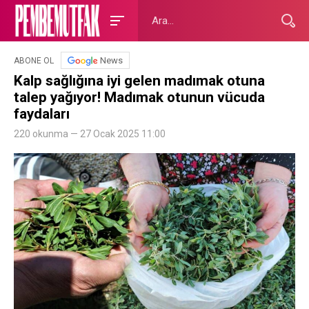
News
ABONE OL
Kalp sağlığına iyi gelen madımak otuna
talep yağıyor! Madımak otunun vücuda
faydaları
220 okunma — 27 Ocak 2025 11:00