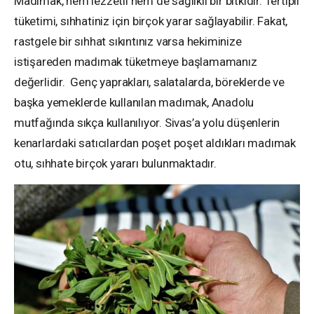
Madımak, hem lezzetli hem de sağlıklı bir bitkidir. Tertipli
tüketimi, sıhhatiniz için birçok yarar sağlayabilir. Fakat,
rastgele bir sıhhat sıkıntınız varsa hekiminize
istişareden madımak tüketmeye başlamamanız
değerlidir. Genç yaprakları, salatalarda, böreklerde ve
başka yemeklerde kullanılan madımak, Anadolu
mutfağında sıkça kullanılıyor. Sivas’a yolu düşenlerin
kenarlardaki satıcılardan poşet poşet aldıkları madımak
otu, sıhhate birçok yararı bulunmaktadır.