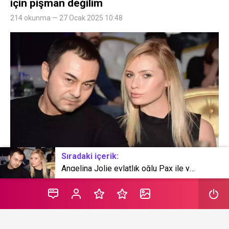
için pişman değilim
214 okunma — 27 Ocak 2025 10:48
Sıradaki içerik:
Angelina Jolie evlatlık oğlu Pax ile yürekleri ağza getiren kaza!