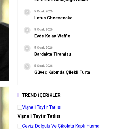
5 Ocak 2026
Lotus Cheesecake
5 Ocak 2026
Evde Kolay Waffle
5 Ocak 2026
Bardakta Tiramisu
5 Ocak 2026
Güveç Kabında Çilekli Turta
TREND İÇERİKLER
Vişneli Tayfır Tatlısı