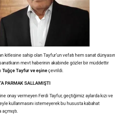
ran kitlesine sahip olan Tayfur’un vefatı hem sanat dünyasın
anatkarın mevt haberinin akabinde gözler bir müddettir
ı
Tuğçe Tayfur ve eşine
çevrildi.
R’A PARMAK SALLAMIŞTI
ine onay vermeyen Ferdi Tayfur, geçtiğimiz aylarda kızı ve
ayeyle kullanmasını istemeyerek bu hususta kabahat
 açmıştı.