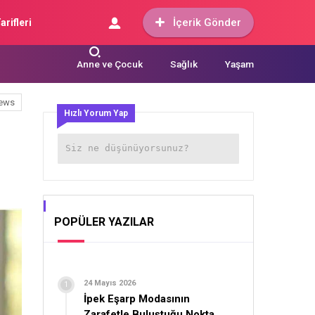
İçerik Gönder
arifleri
Anne ve Çocuk
Sağlık
Yaşam
ews
Hızlı Yorum Yap
POPÜLER YAZILAR
24 Mayıs 2026
İpek Eşarp Modasının
Zarafetle Buluştuğu Nokta