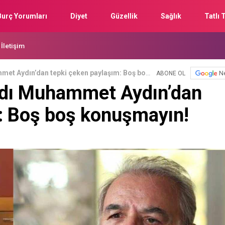
Burç Yorumları
Diyet
Güzellik
Sağlık
Tatlı T
İletişim
met Aydın’dan tepki çeken paylaşım: Boş boş
N
ABONE OL
adı Muhammet Aydın’dan
: Boş boş konuşmayın!