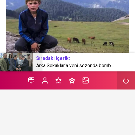
Sıradaki içerik:
Arka Sokaklar’a yeni sezonda bomba transfer! Ebru Cündübeyoğlu ekibin korkulu rüyası olacak