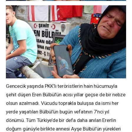
Gencecik yaşında PKK’lı teröristlerin hain hücumuyla
şehit düşen Eren Bülbül’ün acısı yıllar geçse de bir nebze
olsun azalmadı. Vücudu toprakla buluşsa da ismi her
yerde yaşatılan Bülbül’ün bugün vefatının 7’nci yıl
dönümü. Tüm Türkiye’de bir defa daha anılan Eren’in
doğum günüyle birlikte annesi Ayşe Bülbül’ün yürekleri