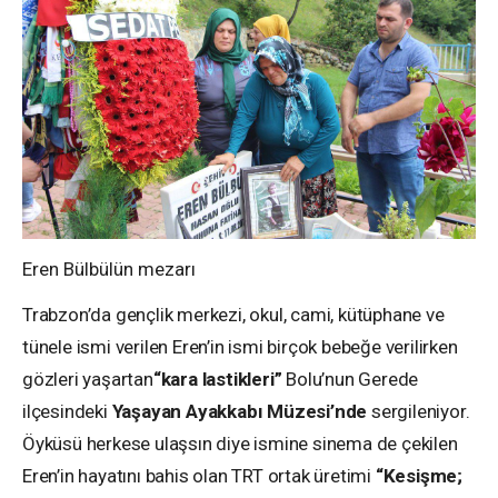
Eren Bülbülün mezarı
Trabzon’da gençlik merkezi, okul, cami, kütüphane ve
tünele ismi verilen Eren’in ismi birçok bebeğe verilirken
gözleri yaşartan
“kara lastikleri”
Bolu’nun Gerede
ilçesindeki
Yaşayan Ayakkabı Müzesi’nde
sergileniyor.
Öyküsü herkese ulaşsın diye ismine sinema de çekilen
Eren’in hayatını bahis olan TRT ortak üretimi
“Kesişme;