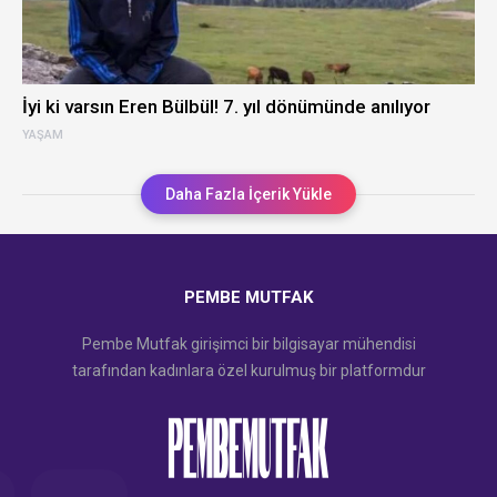
İyi ki varsın Eren Bülbül! 7. yıl dönümünde anılıyor
YAŞAM
Daha Fazla İçerik Yükle
PEMBE MUTFAK
Pembe Mutfak girişimci bir bilgisayar mühendisi
tarafından kadınlara özel kurulmuş bir platformdur