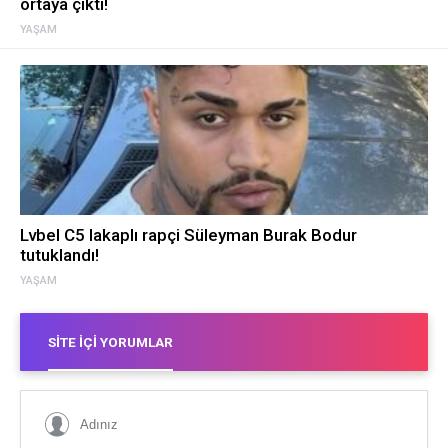
ortaya çıktı!
YAŞAM
Lvbel C5 lakaplı rapçi Süleyman Burak Bodur
tutuklandı!
YAŞAM
SITE İÇI YORUMLAR