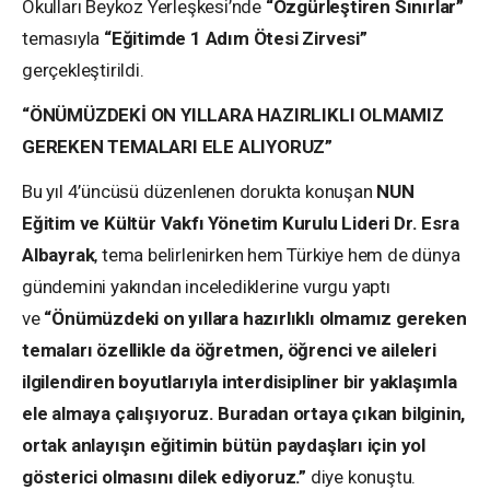
Okulları Beykoz Yerleşkesi’nde
“Özgürleştiren Sınırlar”
temasıyla
“Eğitimde 1 Adım Ötesi Zirvesi”
gerçekleştirildi.
“ÖNÜMÜZDEKİ ON YILLARA HAZIRLIKLI OLMAMIZ
GEREKEN TEMALARI ELE ALIYORUZ”
Bu yıl 4’üncüsü düzenlenen dorukta konuşan
NUN
Eğitim ve Kültür Vakfı Yönetim Kurulu Lideri Dr. Esra
Albayrak
, tema belirlenirken hem Türkiye hem de dünya
gündemini yakından incelediklerine vurgu yaptı
ve
“Önümüzdeki on yıllara hazırlıklı olmamız gereken
temaları özellikle da öğretmen, öğrenci ve aileleri
ilgilendiren boyutlarıyla interdisipliner bir yaklaşımla
ele almaya çalışıyoruz. Buradan ortaya çıkan bilginin,
ortak anlayışın eğitimin bütün paydaşları için yol
gösterici olmasını dilek ediyoruz.”
diye konuştu.