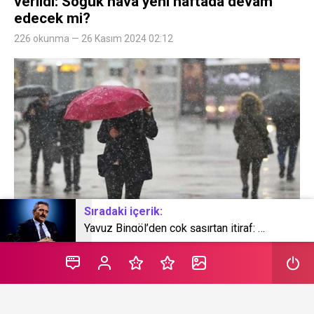
verildi: Soğuk hava yeni haftada devam
edecek mi?
226 okunma — 26 Kasım 2024 02:12
Sıradaki içerik:
Yavuz Bingöl’den çok şaşırtan itiraf: 10 yıldır en fakir dönemimi yaşıyorum