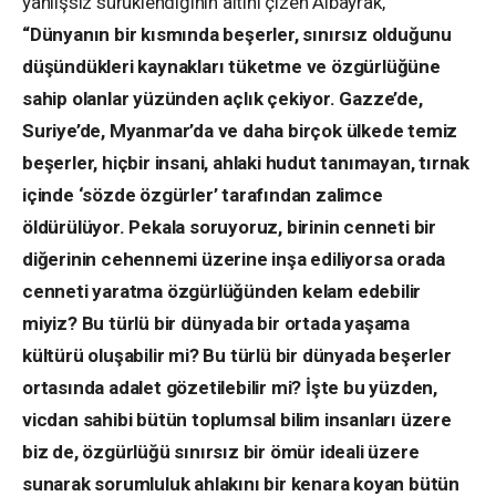
yanlışsız sürüklendiğinin altını çizen Albayrak,
“Dünyanın bir kısmında beşerler, sınırsız olduğunu
düşündükleri kaynakları tüketme ve özgürlüğüne
sahip olanlar yüzünden açlık çekiyor. Gazze’de,
Suriye’de, Myanmar’da ve daha birçok ülkede temiz
beşerler, hiçbir insani, ahlaki hudut tanımayan, tırnak
içinde ‘sözde özgürler’ tarafından zalimce
öldürülüyor. Pekala soruyoruz, birinin cenneti bir
diğerinin cehennemi üzerine inşa ediliyorsa orada
cenneti yaratma özgürlüğünden kelam edebilir
miyiz? Bu türlü bir dünyada bir ortada yaşama
kültürü oluşabilir mi? Bu türlü bir dünyada beşerler
ortasında adalet gözetilebilir mi? İşte bu yüzden,
vicdan sahibi bütün toplumsal bilim insanları üzere
biz de, özgürlüğü sınırsız bir ömür ideali üzere
sunarak sorumluluk ahlakını bir kenara koyan bütün