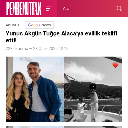
News
ABONE OL
Yunus Akgün Tuğçe Alaca’ya evlilik teklifi
etti!
223 okunma — 23 Ocak 2025 12:12