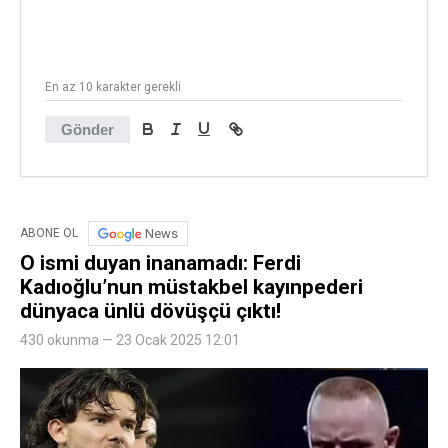
En az 10 karakter gerekli
Gönder
News
ABONE OL
O ismi duyan inanamadı: Ferdi
Kadıoğlu’nun müstakbel kayınpederi
dünyaca ünlü dövüşçü çıktı!
430 okunma — 23 Ocak 2025 12:01