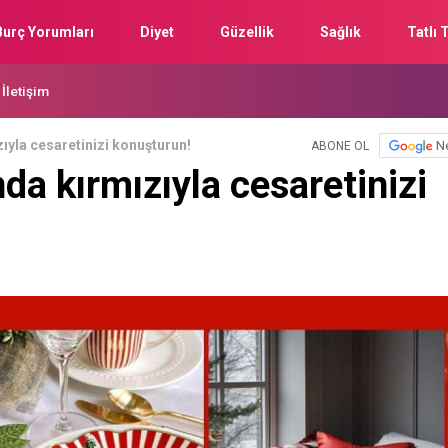
Burç Yorumları
Diyet
Güzellik
Sağlık
Tatlı T
İletişim
ıyla cesaretinizi konuşturun!
N
ABONE OL
da kırmızıyla cesaretinizi