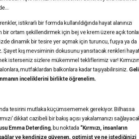
zde…
kler, istikrarlı bir formda kullanıldığında hayat alanınızı
n bir ortam şekillendirmek için bej ve krem üzere açık tonla
izde dinamik bir tesire yer açmak için turuncu, fuşya ya da
iniz. Şayet kış mevsiminin dokusunu yansıtacak renkleri haya
rmek isterseniz sizlere mükemmel tekliflerimiz var! Kırmızın
lonlara, mutfaklardan balkonlara kadar taşıyabilirsiniz.
Geli
manın inceliklerini birlikte öğrenelim.
da tesirini mutlaka küçümsememek gerekiyor. Bilhassa
kırmızı’ dikkat cazibeli bir bakış açısı yakalamanızı sağlayaca
ucusu Emma Deterding
, bu noktada
“Kırmızı, insanların
sağlar ve kendinize güvenen, optimist ve ne istediğinizi