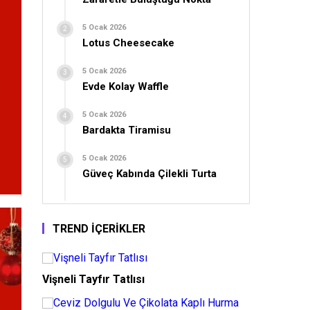
5 Ocak 2026
Lotus Cheesecake
5 Ocak 2026
Evde Kolay Waffle
5 Ocak 2026
Bardakta Tiramisu
5 Ocak 2026
Güveç Kabında Çilekli Turta
TREND İÇERİKLER
Vişneli Tayfır Tatlısı