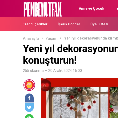
Anne ve Çocuk
Trend İçerikler
İçerik Gönder
Üye Listesi
Yeni yıl dekorasyonunda kırmız
Anasayfa
Yaşam
Yeni yıl dekorasyonun
konuşturun!
255 okunma — 20 Aralık 2024 16:00