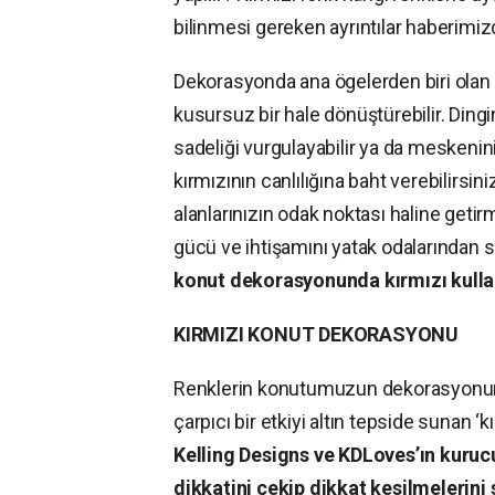
bilinmesi gereken ayrıntılar haberimi
Dekorasyonda ana ögelerden biri olan ren
kusursuz bir hale dönüştürebilir. Dingi
sadeliği vurgulayabilir ya da meskenin
kırmızının canlılığına baht verebilirs
alanlarınızın odak noktası haline geti
gücü ve ihtişamını yatak odalarından sa
konut dekorasyonunda kırmızı kullan
KIRMIZI KONUT DEKORASYONU
Renklerin konutumuzun dekorasyonun
çarpıcı bir etkiyi altın tepside sunan ‘
Kelling Designs ve KDLoves’ın kur
dikkatini çekip dikkat kesilmelerini 