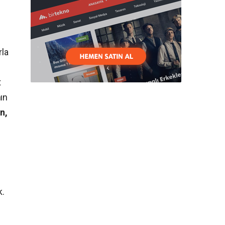
rla
t
ın
n,
k.