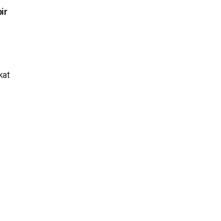
ir
kat