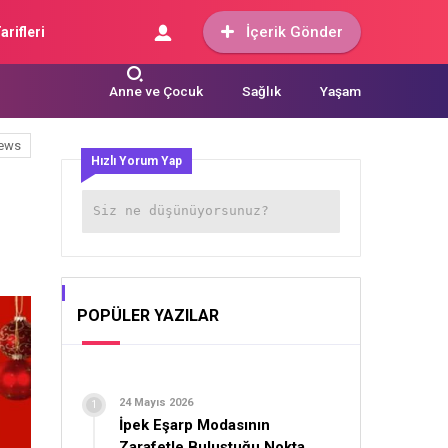
İçerik Gönder
arifleri
Anne ve Çocuk
Sağlık
Yaşam
ews
Hızlı Yorum Yap
POPÜLER YAZILAR
24 Mayıs 2026
İpek Eşarp Modasının
Zarafetle Buluştuğu Nokta