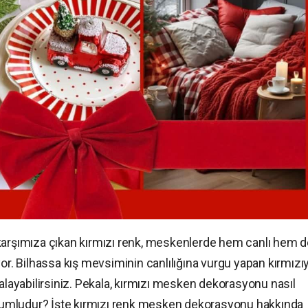
karşımıza çıkan kırmızı renk, meskenlerde hem canlı hem 
yor. Bilhassa kış mevsiminin canlılığına vurgu yapan kırmızıy
kalayabilirsiniz. Pekala, kırmızı mesken dekorasyonu nasıl
 uyumludur? İşte kırmızı renk mesken dekorasyonu hakkında