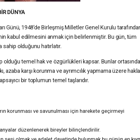
BİR DÜNYA
ları Günü, 1948’de Birleşmiş Milletler Genel Kurulu tarafında
in kabul edilmesini anmak için belirlenmiştir. Bu gün, tüm
 sahip olduğunu hatırlatır.
ip olduğu temel hak ve özgürlükleri kapsar. Bunlar ortasınd
kı, azaba karşı korunma ve ayrımcılık yapmama üzere hakla
 kapsayıcı bir toplumun temel taşlarıdır.
arın korunması ve savunulması için harekete geçirmeyi
yalar düzenlenerek bireyler bilinçlendirilir.
n sesi olmak ve adalet davetinde bulunmak bu günün en kıym