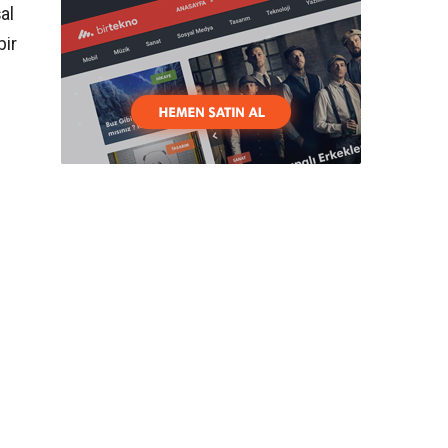
al
bir