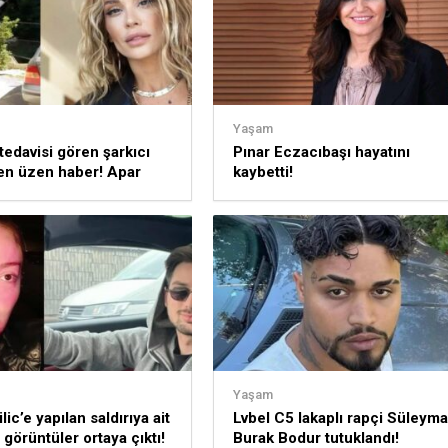
Yaşam
tedavisi gören şarkıcı
Pınar Eczacıbaşı hayatını
en üzen haber! Apar
kaybetti!
staneye kaldırıldı!
Yaşam
lic’e yapılan saldırıya ait
Lvbel C5 lakaplı rapçi Süleym
 görüntüler ortaya çıktı!
Burak Bodur tutuklandı!