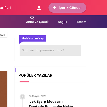
İçerik Gönder
arifleri
Anne ve Çocuk
Sağlık
Yaşam
ews
Hızlı Yorum Yap
ı
POPÜLER YAZILAR
24 Mayıs 2026
İpek Eşarp Modasının
Zarafetle Buluştuğu Nokta