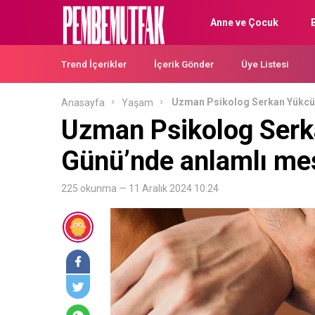
Anne ve Çocuk
Trend İçerikler
İçerik Gönder
Üye Listesi
Uzman Psikolog Serkan Yükcü’
Anasayfa
Yaşam
Uzman Psikolog Serka
Günü’nde anlamlı mes
225 okunma — 11 Aralık 2024 10:24