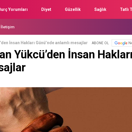
Burç Yorumları
Diyet
Güzellik
Sağlık
Tatlı T
İletişim
den İnsan Hakları Günü’nde anlamlı mesajlar
N
ABONE OL
n Yükcü’den İnsan Haklar
ajlar