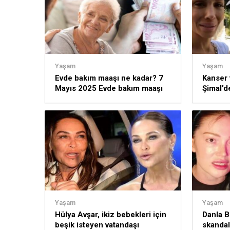
Yaşam
Yaşam
Evde bakım maaşı ne kadar? 7
Kanser 
Mayıs 2025 Evde bakım maaşı
Şimal’d
yattı mı? Bakım maaşı yatan iller
topar ha
Yaşam
Yaşam
Hülya Avşar, ikiz bebekleri için
Danla Bi
beşik isteyen vatandaşı
skandal