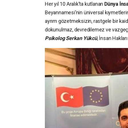
Her yıl 10 Aralık’ta kutlanan
Dünya İnsa
Beyannamesi’nin üniversal kıymetlerini 
ayrım gözetmeksizin, rastgele bir kai
dokunulmaz, devredilemez ve vazgeçil
Psikolog Serkan Yükcü
, İnsan Haklar