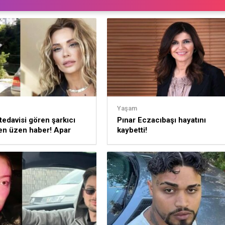
Yaşam
tedavisi gören şarkıcı
Pınar Eczacıbaşı hayatını
en üzen haber! Apar
kaybetti!
staneye kaldırıldı!