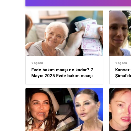
Yaşam
Yaşam
Evde bakım maaşı ne kadar? 7
Kanser 
Mayıs 2025 Evde bakım maaşı
Şimal’d
yattı mı? Bakım maaşı yatan iller
topar ha