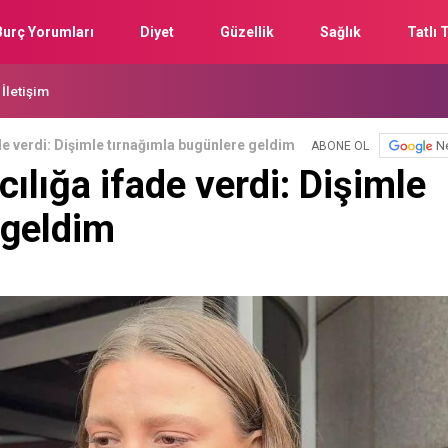
Burç Yorumları
Diyet
Güzellik
Sağlık
Tatlı T
İletişim
de verdi: Dişimle tırnağımla bugünlere geldim
N
ABONE OL
ılığa ifade verdi: Dişimle
 geldim