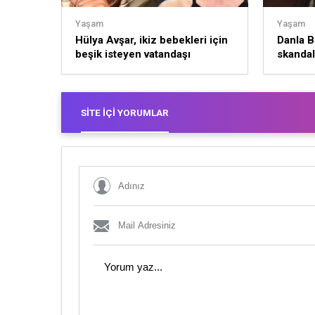
Yaşam
Yaşam
Hülya Avşar, ikiz bebekleri için
Danla Bi
beşik isteyen vatandaşı
skandal
tersledi: “Evlenmeseydin”
SITE İÇI YORUMLAR