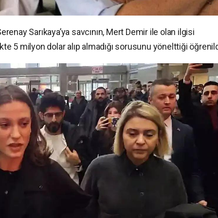
enay Sarıkaya’ya savcının, Mert Demir ile olan ilgisi
ikte 5 milyon dolar alıp almadığı sorusunu yönelttiği öğrenil