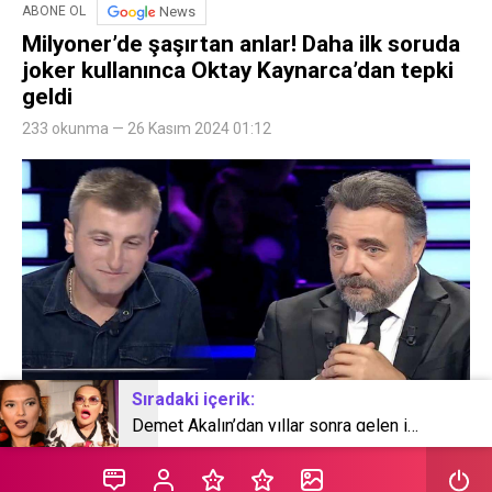
News
ABONE OL
Milyoner’de şaşırtan anlar! Daha ilk soruda
joker kullanınca Oktay Kaynarca’dan tepki
geldi
233 okunma — 26 Kasım 2024 01:12
Sıradaki içerik:
Demet Akalın’dan yıllar sonra gelen itiraf: Ölümden döndüm