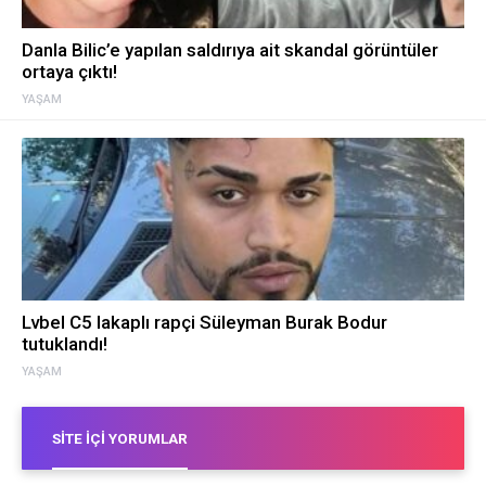
Danla Bilic’e yapılan saldırıya ait skandal görüntüler
ortaya çıktı!
YAŞAM
Lvbel C5 lakaplı rapçi Süleyman Burak Bodur
tutuklandı!
YAŞAM
SITE İÇI YORUMLAR