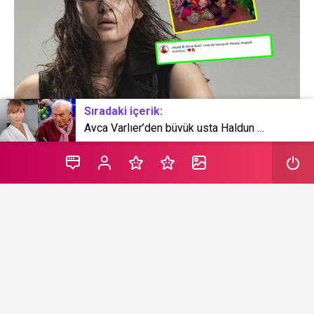
Sıradaki içerik:
Ayça Varlıer’den büyük usta Haldun Dormen’e 70. sanat yılı sürprizi!
Atiye toplumsal medya hesabından memnun aile