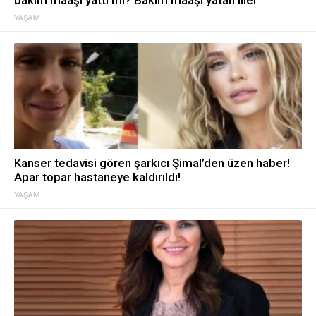
bakım maaşı yattı mı? Bakım maaşı yatan iller
YAŞAM
Kanser tedavisi gören şarkıcı Şimal’den üzen haber!
Apar topar hastaneye kaldırıldı!
YAŞAM