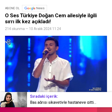
News
ABONE OL
O Ses Türkiye Doğan Cem ailesiyle ilgili
sırrı ilk kez açıkladı!
214 okunma — 10 Aralık 2024 11:24
Sıradaki içerik:
Baş ağrısı şikayetiyle hastaneye gitti: Karnında 7 yıl önce makas unutulduğunu öğrendi!