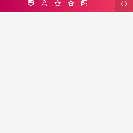
Doğan Cem, katıldığı ‘O Ses Türkiye’ yarışıyla hafızalara
kazınmıştı. Cem, anne ve babasıyla ortasındaki yaş
farkına yönelik sorular üzerine evlatlık olduğunu açıkladı.
TV8 ekranlarında yayınlanan O Ses Türkiye
müsabakasına katılan ve bu sayede ismini geniş kitlelere
duyurmayı başaran Doğan Cem, son olarak toplumsal
medya hesabından yaptığı paylaşımla gündeme
damgasını vurdu.