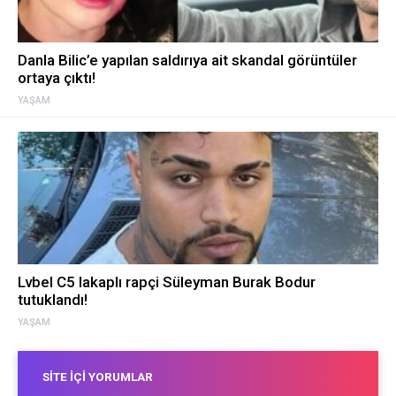
Danla Bilic’e yapılan saldırıya ait skandal görüntüler
ortaya çıktı!
YAŞAM
Lvbel C5 lakaplı rapçi Süleyman Burak Bodur
tutuklandı!
YAŞAM
SITE İÇI YORUMLAR