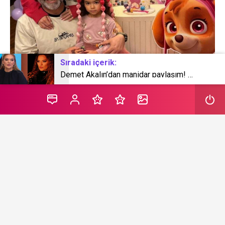
Sıradaki içerik:
Demet Akalın’dan manidar paylaşım! Nankör dedi sonra sildi
Şevket Çoruh ve eşi Özge Çoruh 5 yaşına giren kızları
Turna için doğum günü partisi düzenledi. Oyuncu Şevket