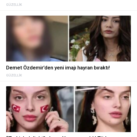
GÜZELLIK
Demet Özdemir’den yeni imajı hayran bıraktı!
GÜZELLIK