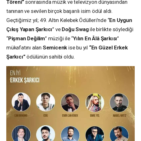
Töreni”
sonrasında müzik ve televizyon dünyasından
tanınan ve sevilen birçok başarılı isim ödül aldı.
Geçtiğimiz yıl;
49. Altın Kelebek Ödülleri’nde “
En Uygun
Çıkış Yapan Şarkıcı
” ve
Doğu Swag
ile birlikte söylediği
“
Pişman Değilim
” müziği ile “
Yılın En Âlâ Şarkısı
”
mükafatını alan
Semicenk
ise bu yıl
“
En Güzel Erkek
Şarkıcı”
ödülünün sahibi
o
ldu.