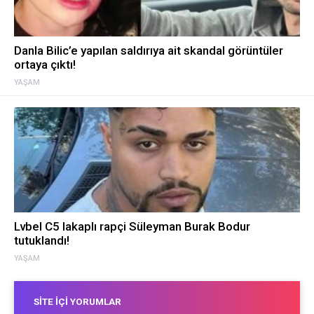
Danla Bilic’e yapılan saldırıya ait skandal görüntüler
ortaya çıktı!
YAŞAM
Lvbel C5 lakaplı rapçi Süleyman Burak Bodur
tutuklandı!
YAŞAM
SITE İÇI YORUMLAR