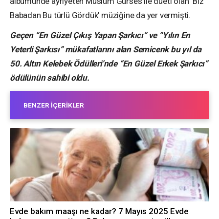
albümünde ayrıyeten Müslüm Gürses ile düeti olan ‘Biz
Babadan Bu türlü Gördük’ müziğine da yer vermişti.
Geçen “En Güzel Çıkış Yapan Şarkıcı” ve “Yılın En
Yeterli Şarkısı” mükafatlarını alan Semicenk bu yıl da
50. Altın Kelebek Ödülleri’nde “En Güzel Erkek Şarkıcı”
ödülünün sahibi oldu.
BENZER İÇERIKLER
Evde bakım maaşı ne kadar? 7 Mayıs 2025 Evde