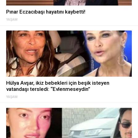
Pınar Eczacıbaşı hayatını kaybetti!
YAŞAM
Hülya Avşar, ikiz bebekleri için beşik isteyen
vatandaşı tersledi: “Evlenmeseydin”
YAŞAM