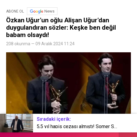
News
ABONE OL
Özkan Uğur’un oğlu Alişan Uğur’dan
duygulandıran sözler: Keşke ben değil
babam olsaydı!
208 okunma — 09 Aralık 2024 11:24
Sıradaki içerik:
5,5 yıl hapis cezası almıştı! Somer Sivrioğlu’ndan karar sonrası ilk paylaşım