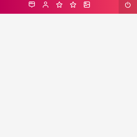
Usta sanatçı Özkan Uğur’un oğlu Alişan Uğur, evvelki
akşam görkemli bir merasimle ekranlara gelen 50.
Pantene Altın Kelebek Ödülleri’ne yaptığı duygusal
konuşmayla damga vurdu. Merasimde 50. yıl özel
mükafatını alan müzik kümesi MFÖ’nün usta
sanatkarları Mazhar Alanson ve Fuat Güner’e eşlik eden
Alişan Uğur, “Keşke ben değil babam burada olsaydı”
dedi.