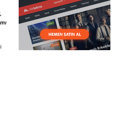
,
ımı
i
.