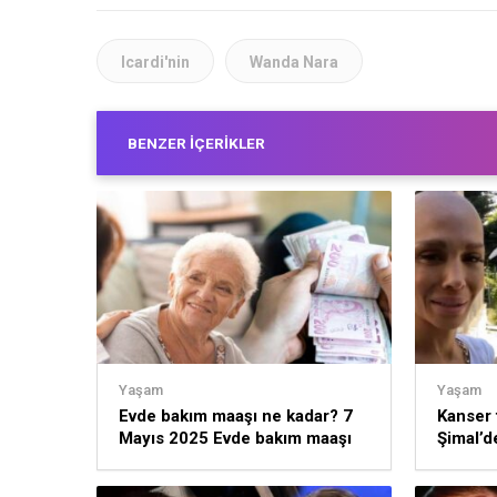
Icardi'nin
Wanda Nara
BENZER İÇERIKLER
Yaşam
Yaşam
Evde bakım maaşı ne kadar? 7
Kanser 
Mayıs 2025 Evde bakım maaşı
Şimal’d
yattı mı? Bakım maaşı yatan iller
topar ha