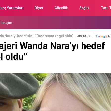
Burç Yorumları
Diyet
Güzellik
Sağlık
Tatlı T
İletişim
a Nara’yı hedef aldı! “Başarısına engel oldu”
N
ABONE OL
ajeri Wanda Nara’yı hedef
l oldu”