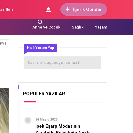
İçerik Gönder
arifleri
Anne ve Çocuk
Sağlık
Yaşam
ews
Hızlı Yorum Yap
POPÜLER YAZILAR
24 Mayıs 2026
İpek Eşarp Modasının
Zarafetle Buluştuğu Nokta