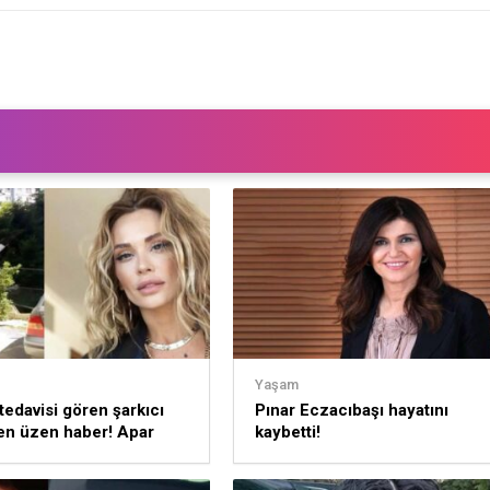
Yaşam
tedavisi gören şarkıcı
Pınar Eczacıbaşı hayatını
en üzen haber! Apar
kaybetti!
staneye kaldırıldı!