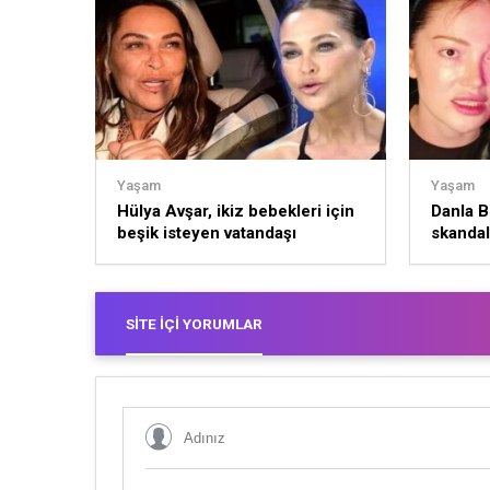
Yaşam
Yaşam
Hülya Avşar, ikiz bebekleri için
Danla Bi
beşik isteyen vatandaşı
skandal
tersledi: “Evlenmeseydin”
SITE İÇI YORUMLAR