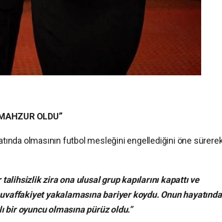
 MAHZUR OLDU”
yatında olmasının futbol mesleğini engellediğini öne sürere
alihsizlik zira ona ulusal grup kapılarını kapattı ve
 muvaffakiyet yakalamasına bariyer koydu. Onun hayatında
ı bir oyuncu olmasına pürüz oldu.”