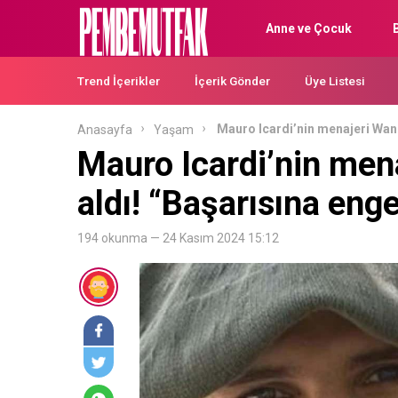
Anne ve Çocuk
Trend İçerikler
İçerik Gönder
Üye Listesi
Mauro Icardi’nin menajeri Wand
Anasayfa
Yaşam
Mauro Icardi’nin men
aldı! “Başarısına enge
194 okunma — 24 Kasım 2024 15:12