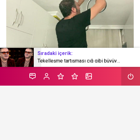
Sıradaki içerik:
Tekelleşme tartışması çığ gibi büyüyor! Şafak Sezer o isme verdi veriştirdi: Suyu ısındı