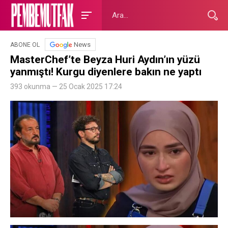
News
ABONE OL
MasterChef’te Beyza Huri Aydın’ın yüzü
yanmıştı! Kurgu diyenlere bakın ne yaptı
393 okunma — 25 Ocak 2025 17:24