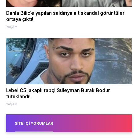
Danla Bilic’e yapılan saldırıya ait skandal görüntüler
ortaya çıktı!
YAŞAM
Lvbel C5 lakaplı rapçi Süleyman Burak Bodur
tutuklandı!
YAŞAM
SITE İÇI YORUMLAR