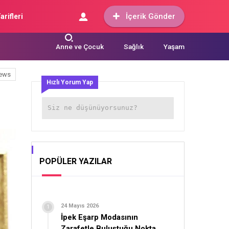
İçerik Gönder
arifleri
Anne ve Çocuk
Sağlık
Yaşam
ews
Hızlı Yorum Yap
POPÜLER YAZILAR
24 Mayıs 2026
İpek Eşarp Modasının
Zarafetle Buluştuğu Nokta