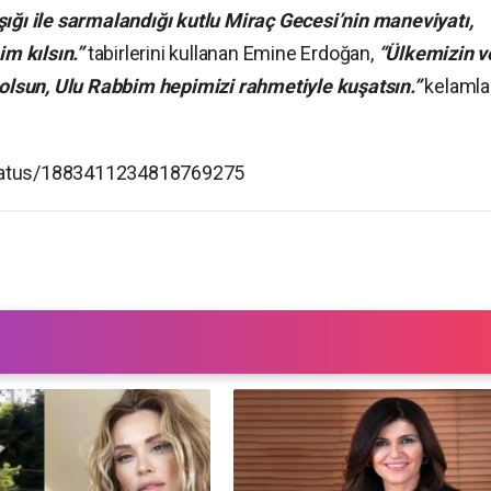
ışığı ile sarmalandığı kutlu Miraç Gecesi’nin maneviyatı,
im kılsın.”
tabirlerini kullanan Emine Erdoğan,
“Ülkemizin v
lsun, Ulu Rabbim hepimizi rahmetiyle kuşatsın.”
kelamlar
status/1883411234818769275