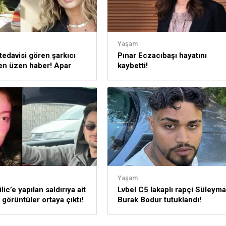
Yaşam
tedavisi gören şarkıcı
Pınar Eczacıbaşı hayatını
en üzen haber! Apar
kaybetti!
staneye kaldırıldı!
Yaşam
lic’e yapılan saldırıya ait
Lvbel C5 lakaplı rapçi Süleym
 görüntüler ortaya çıktı!
Burak Bodur tutuklandı!