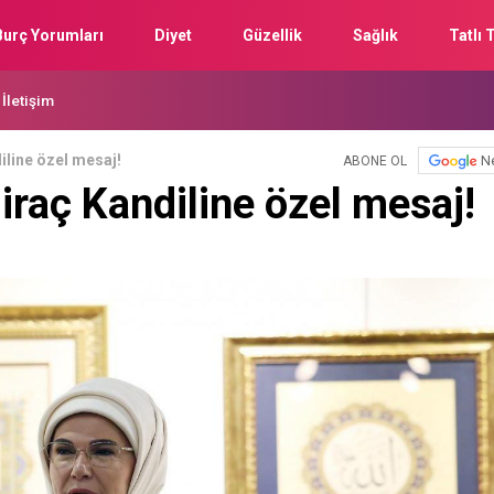
Burç Yorumları
Diyet
Güzellik
Sağlık
Tatlı T
İletişim
line özel mesaj!
N
ABONE OL
raç Kandiline özel mesaj!