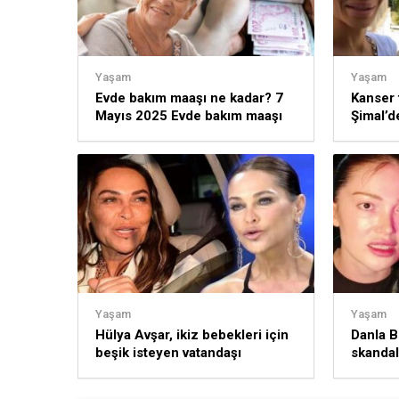
Yaşam
Yaşam
Evde bakım maaşı ne kadar? 7
Kanser 
Mayıs 2025 Evde bakım maaşı
Şimal’d
yattı mı? Bakım maaşı yatan iller
topar ha
Yaşam
Yaşam
Hülya Avşar, ikiz bebekleri için
Danla Bi
beşik isteyen vatandaşı
skandal
tersledi: “Evlenmeseydin”