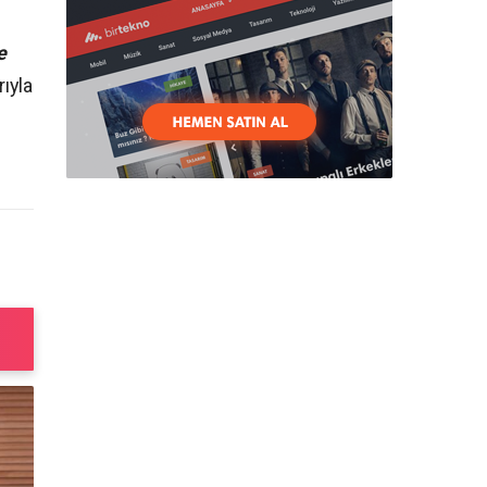
e
ıyla