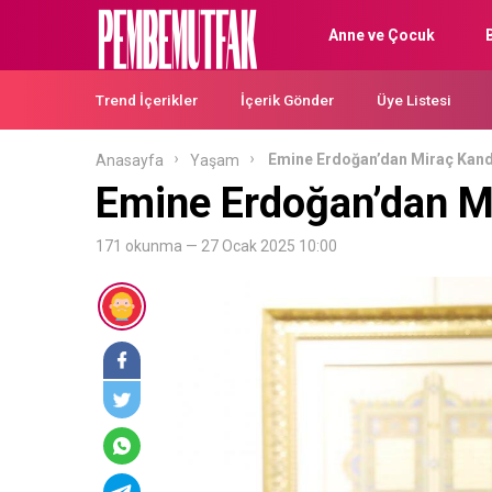
Anne ve Çocuk
Trend İçerikler
İçerik Gönder
Üye Listesi
Emine Erdoğan’dan Miraç Kandi
Anasayfa
Yaşam
Emine Erdoğan’dan Mi
171 okunma — 27 Ocak 2025 10:00