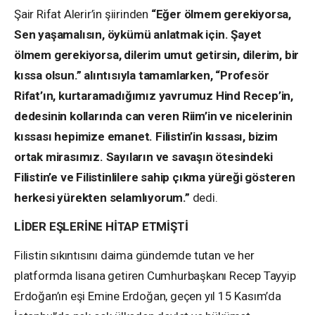
Şair Rifat Alerir’in şiirinden
“Eğer ölmem gerekiyorsa,
Sen yaşamalısın, öykümü anlatmak için. Şayet
ölmem gerekiyorsa, dilerim umut getirsin, dilerim, bir
kıssa olsun.” alıntısıyla tamamlarken, “Profesör
Rifat’ın, kurtaramadığımız yavrumuz Hind Recep’in,
dedesinin kollarında can veren Riim’in ve nicelerinin
kıssası hepimize emanet. Filistin’in kıssası, bizim
ortak mirasımız. Sayıların ve savaşın ötesindeki
Filistin’e ve Filistinlilere sahip çıkma yüreği gösteren
herkesi yürekten selamlıyorum.”
dedi.
LİDER EŞLERİNE HİTAP ETMİŞTİ
Filistin sıkıntısını daima gündemde tutan ve her
platformda lisana getiren Cumhurbaşkanı Recep Tayyip
Erdoğan’ın eşi Emine Erdoğan, geçen yıl 15 Kasım’da