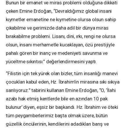
Bunun bir emanet ve miras problemi olduğuna dikkati
çeken Emine Erdoğan, “Devraldığımız global insani
kıymetler emanetine ne kıymetine olursa olsun sahip
çıkabilme ve gerimizde daha adil bir dünya miras
bırakabilme problemi. Lisanı, dini, ırkı, rengi ne olursa
olsun, insanı merhametle kucaklayan, özü prestijiyle
pahalı gören bir inanç ve medeniyeti savunma ve
yüceltme sıkıntısı.” değerlendirmesini yaptı.
“Filistin için tek yürek olan bizler, tüm insanlığı manevi
çocukları kabul eden, Hz. İbrahim’in mirasına sıkı sıkıya
sarılıyoruz.” tabirini kullanan Emine Erdoğan, “O, ‘İlahi
azabı hak etmiş kentlerde bile en azından 10 pak
bulunur’ diyen, eşsiz bir başkandı. Hz. İbrahim ve öteki
tüm peygamberlerimiz başta olmak üzere, bütün
güzellik öncülerinin, kendilerini adadıkları barış ve