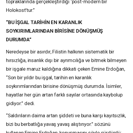
topraklarında gerçekleştirdiği ‘post-modern bir
Holokost’tur.”
“BU İŞGAL TARİHİN EN KARANLIK
SOYKIRIMLARINDAN BİRİSİNE DÖNÜŞMÜŞ
DURUMDA”
Neredeyse bir asırdır, Filistin halkının sistematik bir
hırsızlığa, insanlık dışı bir ayrımcılığa ve bitmek bilmeyen
bir işgale maruz kaldığına dikkati çeken Emine Erdoğan,
“Son bir yıldır bu işgal, tarihin en karanlık
soykırımlarından birisine dönüşmüş durumda. İsimler,
hayatlar her gün artan farklı sayılar ortasında kaybolup
gidiyor.” dedi.
“Saldırıların daima artan şiddeti ve buna karşı kayıtsızlık,
bizi bu berbatlığa yavaş yavaş alıştırıyor.” sözünü
kullanan Emine Erdoğan, konuşmasını şöyle sürdürdü: