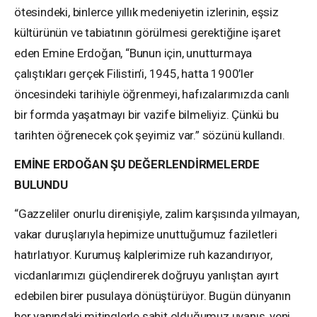
ötesindeki, binlerce yıllık medeniyetin izlerinin, eşsiz
kültürünün ve tabiatının görülmesi gerektiğine işaret
eden Emine Erdoğan, “Bunun için, unutturmaya
çalıştıkları gerçek Filistin’i, 1945, hatta 1900’ler
öncesindeki tarihiyle öğrenmeyi, hafızalarımızda canlı
bir formda yaşatmayı bir vazife bilmeliyiz. Çünkü bu
tarihten öğrenecek çok şeyimiz var.” sözünü kullandı.
EMİNE ERDOĞAN ŞU DEĞERLENDİRMELERDE
BULUNDU
“Gazzeliler onurlu direnişiyle, zalim karşısında yılmayan,
vakar duruşlarıyla hepimize unuttuğumuz faziletleri
hatırlatıyor. Kurumuş kalplerimize ruh kazandırıyor,
vicdanlarımızı güçlendirerek doğruyu yanlıştan ayırt
edebilen birer pusulaya dönüştürüyor. Bugün dünyanın
her yanındaki mitinglerle şahit olduğumuz uyanış, yeni