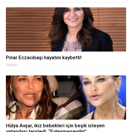
Pınar Eczacıbaşı hayatını kaybetti!
YAŞAM
Hülya Avşar, ikiz bebekleri için beşik isteyen
vatandaşı tersledi: “Evlenmeseydin”