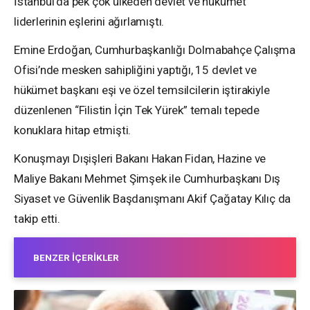
İstanbul’da pek çok ülkeden devlet ve hükümet
liderlerinin eşlerini ağırlamıştı.
Emine Erdoğan, Cumhurbaşkanlığı Dolmabahçe Çalışma
Ofisi’nde mesken sahipliğini yaptığı, 15 devlet ve
hükümet başkanı eşi ve özel temsilcilerin iştirakiyle
düzenlenen “Filistin İçin Tek Yürek” temalı tepede
konuklara hitap etmişti.
Konuşmayı Dışişleri Bakanı Hakan Fidan, Hazine ve
Maliye Bakanı Mehmet Şimşek ile Cumhurbaşkanı Dış
Siyaset ve Güvenlik Başdanışmanı Akif Çağatay Kılıç da
takip etti.
BENZER İÇERIKLER