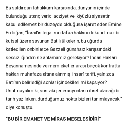
Bu saldırgan tahakküm karşısında, dünyanın içinde
bulunduğu utanç verici acziyet ve ikiyüzlü siyasetin
kabul edilemez bir düzeyde olduğuna işaret eden Emine
Erdoğan, “İsrail’in legal müdafaa hakkını dokunulmaz bir
kutsal üzere savunan Batılı ülkelerin, bu uğurda
katledilen onbinlerce Gazzeli günahsız karşısındaki
sessizliğinden ne anlamamız gerekiyor? İnsan Hakları
Beyannamesinde ve memleketler arası birçok kontratta
hakları muhafaza altına alınmış ‘insan’ tarifi, yalnızca
Batı’nın belirlediği sonlar içindekileri mi kapsıyor?
Unutmayalım ki, sonraki jenerasyonların ibret alacağı bir
tarih yazılırken, durduğumuz nokta bizleri tanımlayacak.”
diye konuştu.
“BU BİR EMANET VE MİRAS MESELESİDİRİ”