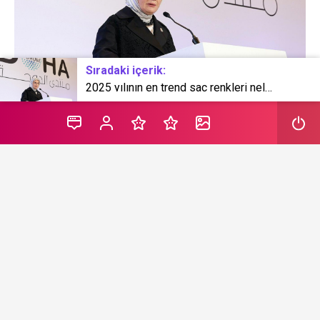
Sıradaki içerik:
2025 yılının en trend saç renkleri neler?
Katar’ın başşehri Doha’daki “Filistin için Tek Yürek
Programı”nda konuşan Emine Erdoğan, “İsrail’in Filistin
topaklarında gerçekleştirdiği postmodern bir