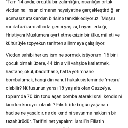
“Tam 14 aydır, örgütlü bir zalimliğin, insanlığın ortak
vicdanına, insan olmanın haysiyetine gerçekleştirdiği en
acımasız ataklardan birisine tanıklık ediyoruz. ‘Meşru
müdafaa’ ismi altında genci yaşlısı, bayanı erkeği,
Hristiyanı Müslümanı ayırt etmeksizin bir ülke, milleti ve
kültürüyle topyekun tarihten silinmeye çalışılıyor.
Vicdan sahibi herkes ismine sormak istiyorum: 16 bini
çocuk olmak üzere, 44 bin sivili vahşice katletmek,
hastane, okul, ibadethane, hatta yetimhane
bombalamak, hangi din yahut hukuk sisteminde ‘meşru’
olabilir? Nüfusunun yarısı 18 yaş altı olan Gazze’ye,
toplamda 70 bin tonu aşan bomba atarak İsrail kendisini
kimden koruyor olabilir? Filistin’de bugün yaşanan
hadise ne yasaldır, ne de kendini savunma hakkının bir
tezahürüdür. Tarifini net yapalım: İsrail’in Filistin