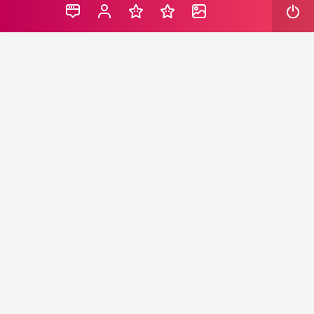
Tahin ve süt üzere iki temel besinin bir ortaya gelmesiyle
oluşan bu karışım, bedenimize birçok yarar sağlar. Sırf
bir bardak sütün içerisine ekleyeceğiniz bir ölçü tahin
kalbin en yeterli dostu oluyor. Zira kolesterolü bitiriyor.
İşte ayrıntılar…
Tahin, susamın öğütülmesiyle elde edilen doğal bir
besindir. Güçlü protein, yağ, vitamin ve mineral içeriğiyle
öne çıkar. Süt ise kalsiyum, fosfor ve B vitaminleri