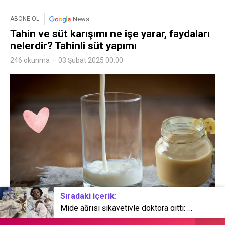
News
ABONE OL
Tahin ve süt karışımı ne işe yarar, faydaları
nelerdir? Tahinli süt yapımı
246 okunma — 03 Şubat 2025 00:00
Sıradaki içerik:
Mide ağrısı şikayetiyle doktora gitti: Eli ve bacakları kesildi