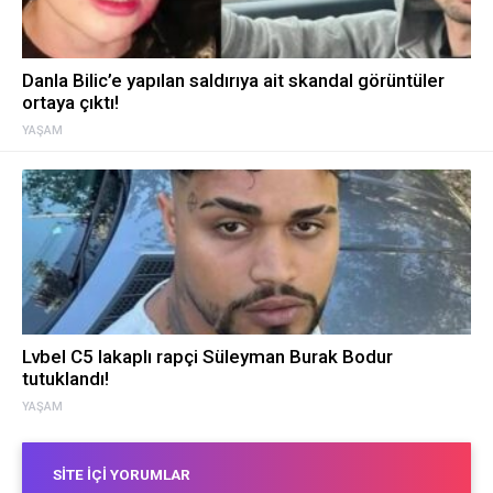
Danla Bilic’e yapılan saldırıya ait skandal görüntüler
ortaya çıktı!
YAŞAM
Lvbel C5 lakaplı rapçi Süleyman Burak Bodur
tutuklandı!
YAŞAM
SITE İÇI YORUMLAR