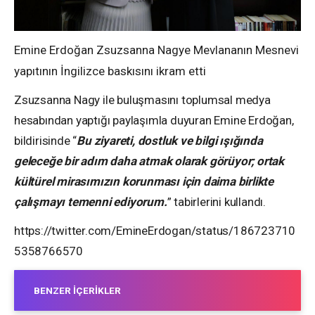
Emine Erdoğan Zsuzsanna Nagye Mevlananın Mesnevi
yapıtının İngilizce baskısını ikram etti
Zsuzsanna Nagy ile buluşmasını toplumsal medya
hesabından yaptığı paylaşımla duyuran Emine Erdoğan,
bildirisinde “
Bu ziyareti, dostluk ve bilgi ışığında
geleceğe bir adım daha atmak olarak görüyor; ortak
kültürel mirasımızın korunması için daima birlikte
çalışmayı temenni ediyorum.
” tabirlerini kullandı.
https://twitter.com/EmineErdogan/status/186723710
5358766570
BENZER İÇERIKLER