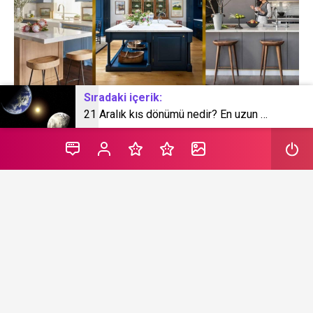
Sıradaki içerik:
21 Aralık kış dönümü nedir? En uzun gece ne zaman? 21 Aralık kış ekinoksu
Sosyalleşmenin, aile ve arkadaşlarla hoş yemeklerin
yendiği ve çay saatlerinin kalbi olan mutfaklarda son