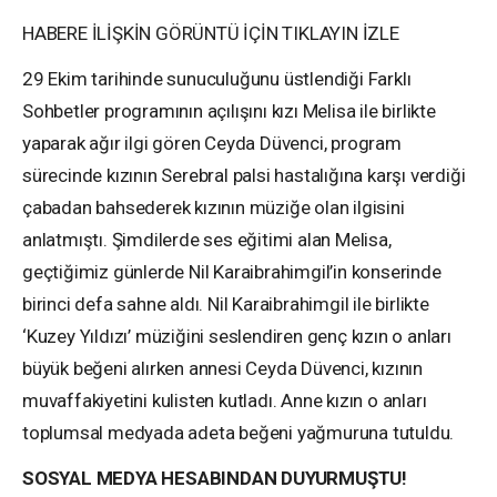
HABERE İLİŞKİN GÖRÜNTÜ İÇİN TIKLAYIN
İZLE
29 Ekim tarihinde sunuculuğunu üstlendiği Farklı
Sohbetler programının açılışını kızı Melisa ile birlikte
yaparak ağır ilgi gören Ceyda Düvenci, program
sürecinde kızının Serebral palsi hastalığına karşı verdiği
çabadan bahsederek kızının müziğe olan ilgisini
anlatmıştı. Şimdilerde ses eğitimi alan Melisa,
geçtiğimiz günlerde
Nil Karaibrahimgil’in
konserinde
birinci defa sahne aldı. Nil Karaibrahimgil ile birlikte
‘Kuzey Yıldızı’ müziğini seslendiren genç kızın o anları
büyük beğeni alırken annesi Ceyda Düvenci, kızının
muvaffakiyetini kulisten kutladı. Anne kızın o anları
toplumsal medyada adeta beğeni yağmuruna tutuldu.
SOSYAL MEDYA HESABINDAN DUYURMUŞTU!