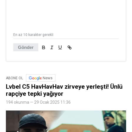
En az 10 karakter gerekli
Gönder
News
ABONE OL
Lvbel C5 HavHavHav zirveye yerleşti! Ünlü
rapçiye tepki yağıyor
194 okunma — 29 Ocak 2025 11:36