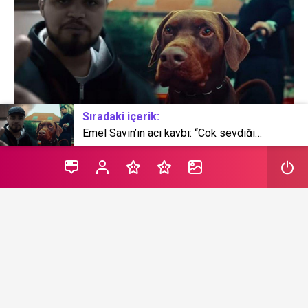
Sıradaki içerik:
Emel Sayın’ın acı kaybı: “Çok sevdiğim canım teyzemi kaybettik”
Birbirinden değişik müziklerle sık sık gündeme gelen