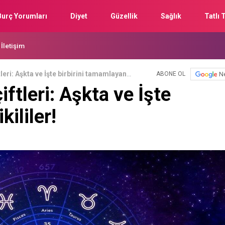
Burç Yorumları
Diyet
Güzellik
Sağlık
Tatlı T
İletişim
leri: Aşkta ve İşte birbirini tamamlayan
N
ABONE OL
ftleri: Aşkta ve İşte
kililer!