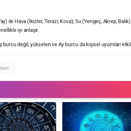
y) ile Hava (İkizler, Terazi, Kova); Su (Yengeç, Akrep, Balık) 
llikle iyi anlaşır.
burcu değil, yükselen ve Ay burcu da kişisel uyumları etkil
Uyum