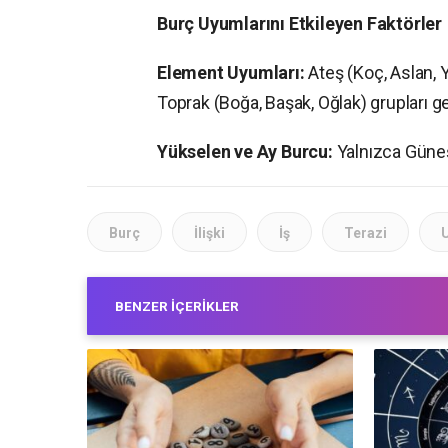
Burç Uyumlarını Etkileyen Faktörler
Element Uyumları:
Ateş (Koç, Aslan, Ya
Toprak (Boğa, Başak, Oğlak) grupları gene
Yükselen ve Ay Burcu:
Yalnızca Güneş 
Burç
İlişki
İş
Terazi
BENZER İÇERIKLER