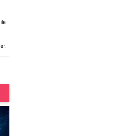
ile
er.