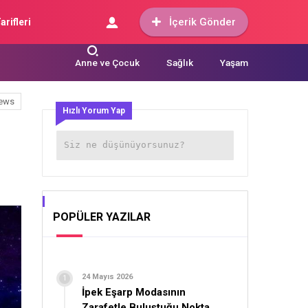
İçerik Gönder
arifleri
Anne ve Çocuk
Sağlık
Yaşam
ews
Hızlı Yorum Yap
POPÜLER YAZILAR
24 Mayıs 2026
İpek Eşarp Modasının
Zarafetle Buluştuğu Nokta