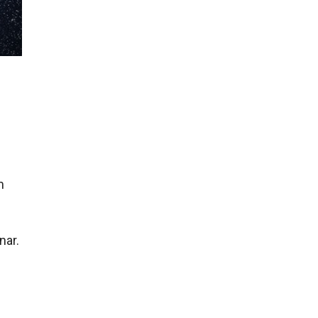
m
nar.