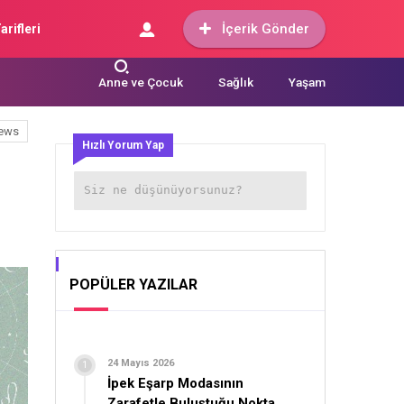
İçerik Gönder
arifleri
Anne ve Çocuk
Sağlık
Yaşam
ews
Hızlı Yorum Yap
POPÜLER YAZILAR
24 Mayıs 2026
İpek Eşarp Modasının
Zarafetle Buluştuğu Nokta