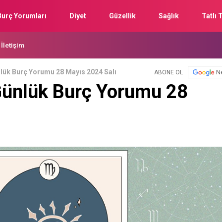
Burç Yorumları
Diyet
Güzellik
Sağlık
Tatlı T
İletişim
lük Burç Yorumu 28 Mayıs 2024 Salı
N
ABONE OL
ünlük Burç Yorumu 28