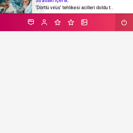
Sıradaki içerik:
‘Dörtlü virüs’ tehlikesi acilleri doldu taşırdı! Uzmanlardan uyarı
Dondurulmuş besin markası SuperFresh’in, tarımda
fırsat eşitliğini sağlama gayesiyle başlattığı ‘Tarımın
Bayan Yıldızları’ projelerinin ödüllendirildiği Smarties
Awards 2024’te ‘Çeşitlilik ve Kapsayıcılık’ kısmında MEA
bölgesinde altın ödül kazandı.
SuperFresh’in 2022 yılında Tarım ve Orman Bakanlığı’nın