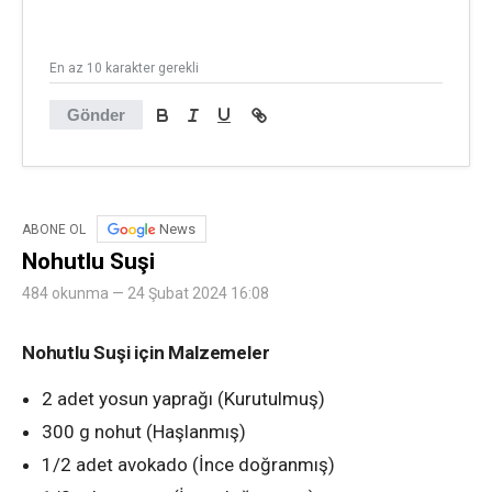
En az 10 karakter gerekli
Gönder
News
ABONE OL
Nohutlu Suşi
484 okunma — 24 Şubat 2024 16:08
Nohutlu Suşi için Malzemeler
2 adet yosun yaprağı (Kurutulmuş)
300 g nohut (Haşlanmış)
1/2 adet avokado (İnce doğranmış)