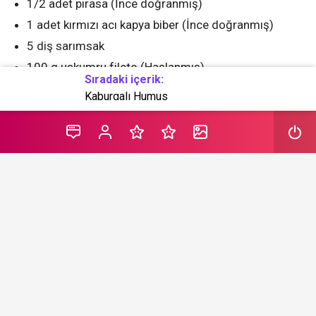
1/2 adet pırasa (İnce doğranmış)
1 adet kırmızı acı kapya biber (İnce doğranmış)
5 diş sarımsak
100 g uskumru fileto (Haşlanmış)
Sıradaki içerik:
3-4 damla limon suyu
Kaburgalı Humus
Tuz
Kimyon
Karabiber
Servis için
5 yemek kaşığı sirke
1 yemek kaşığı soya sosu
2 diş sarımsak
Sos için
Ekmek kırıntısı (Tereyağı ile kızartılmış)