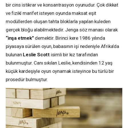
bir cins istikrar ve konsantrasyon oyunudur. Çok dikkat
ve fizikî marifet isteyen oyunda maksat eşit
modüllerden oluşan tahta bloklarla yapılan kuleden
gerçek bloğu alabilmektedir. Jenga söz manası olarak
“inşa etmek”
demektir. Birinci kere 1986 yılında
piyasaya sürülen oyun, babasının işi nedeniyle Afrika’da
bulunan
Leslie Scott
isimli bir kız tarafından
bulunmuştur. Canı sıkılan Leslie, kendisinden 12 yaş
küçük kardeşiyle oyun oynamak isteyince bu türlü bir
prosedür bulmuştur.