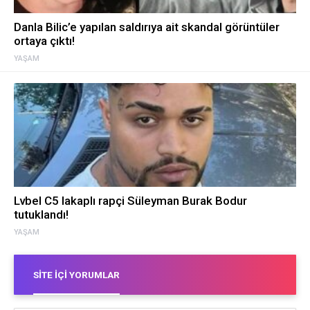
Danla Bilic’e yapılan saldırıya ait skandal görüntüler
ortaya çıktı!
YAŞAM
Lvbel C5 lakaplı rapçi Süleyman Burak Bodur
tutuklandı!
YAŞAM
SITE İÇI YORUMLAR