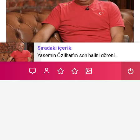
Sıradaki içerik:
Yasemin Özilhan’ın son halini görenler tanıyamadı! Yasemin Özilhan’a ne oldu?
Evim Şahane programıyla tanınan ünlü mimar Selim