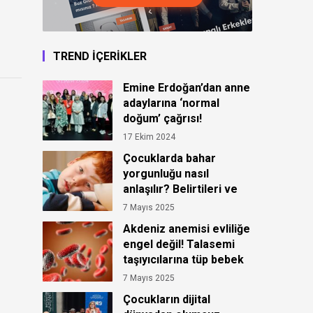
TREND İÇERİKLER
Emine Erdoğan’dan anne
adaylarına ‘normal
doğum’ çağrısı!
“Varoluşun en saf
17 Ekim 2024
başlangıcı…”
Çocuklarda bahar
yorgunluğu nasıl
anlaşılır? Belirtileri ve
tedavi yöntemleri
7 Mayıs 2025
Akdeniz anemisi evliliğe
engel değil! Talasemi
taşıyıcılarına tüp bebek
yöntemi
7 Mayıs 2025
Çocukların dijital