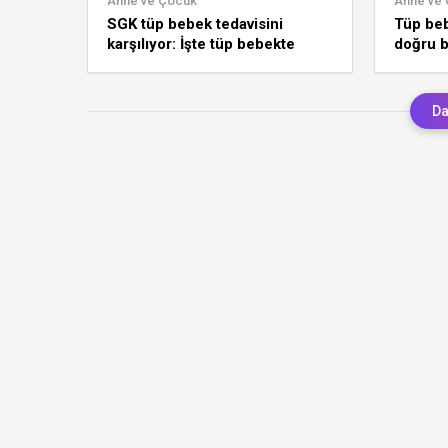
Anne ve Çocuk
Anne ve
SGK tüp bebek tedavisini
Tüp beb
karşılıyor: İşte tüp bebekte
doğru b
devlet desteği şartları
bebekte
Da