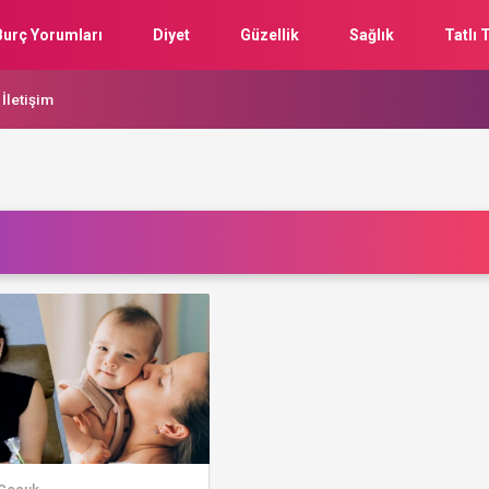
Burç Yorumları
Diyet
Güzellik
Sağlık
Tatlı T
İletişim