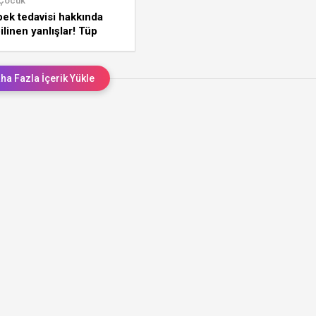
 Çocuk
ek tedavisi hakkında
ilinen yanlışlar! Tüp
 ikiz gebelik olur mu?
ha Fazla İçerik Yükle