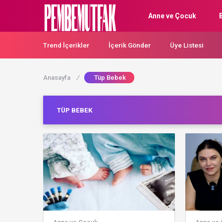
Anne ve Çocuk
Trend İçerikler
İçerik Gönder
Üye Listesi
Anasayfa
/
Tüp Bebek
TÜP BEBEK