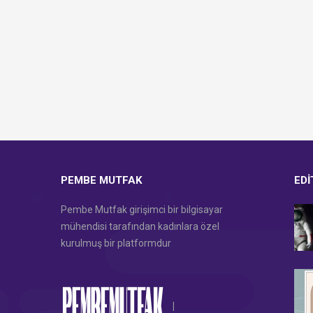
PEMBE MUTFAK
EDI
Pembe Mutfak girişimci bir bilgisayar
mühendisi tarafından kadınlara özel
kurulmuş bir platformdur
|