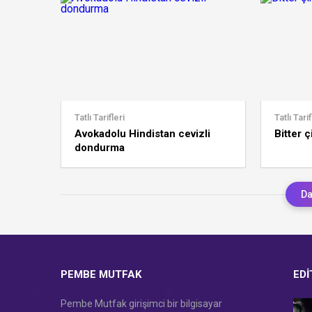
Tatlı Tarifleri
Tatlı Tarif
Avokadolu Hindistan cevizli
Bitter 
dondurma
Da
PEMBE MUTFAK
EDI
Pembe Mutfak girişimci bir bilgisayar