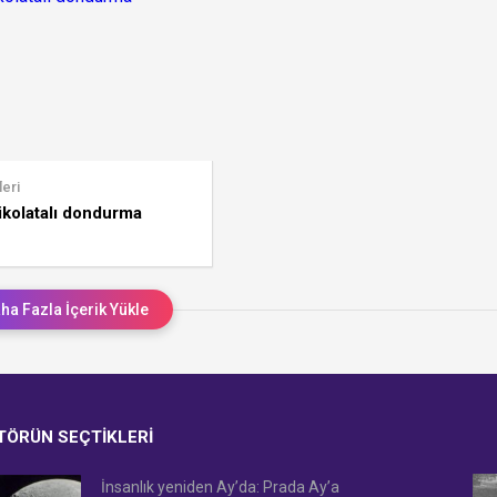
leri
çikolatalı dondurma
ha Fazla İçerik Yükle
TÖRÜN SEÇTIKLERI
İnsanlık yeniden Ay’da: Prada Ay’a