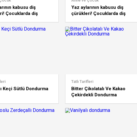
 Çocuk
Anne ve Çocuk
arının kabusu diş
Yaz aylarının kabusu diş
ri! Çocuklarda diş
çürükleri! Çocuklarda diş
rinin nedenleri ve
çürüklerinin nedenleri ve
tedavisi
leri
Tatlı Tarifleri
lı Keçi Sütlü Dondurma
Bitter Çikolatalı Ve Kakao
Çekirdekli Dondurma