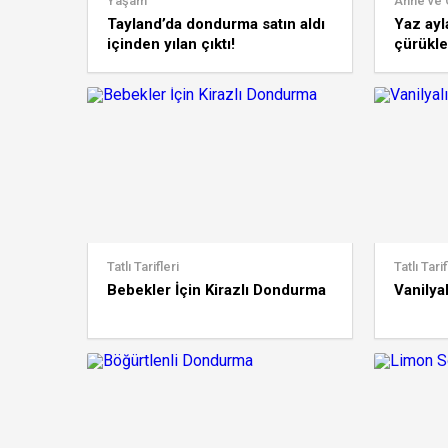
Yaşam
Anne ve
Tayland’da dondurma satın aldı
Yaz ayl
içinden yılan çıktı!
çürükle
çürükle
tedavisi
Tatlı Tarifleri
Tatlı Tarif
Bebekler İçin Kirazlı Dondurma
Vanilya