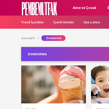
Anne ve Çocuk
Trend İçerikler
İçerik Gönder
Üye Listesi
Anasayfa
/
Dondurma
DONDURMA