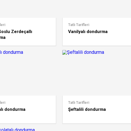
leri
Tatlı Tarifleri
oslu Zerdeçallı
Vanilyalı dondurma
rma
leri
Tatlı Tarifleri
alı dondurma
Şeftalili dondurma