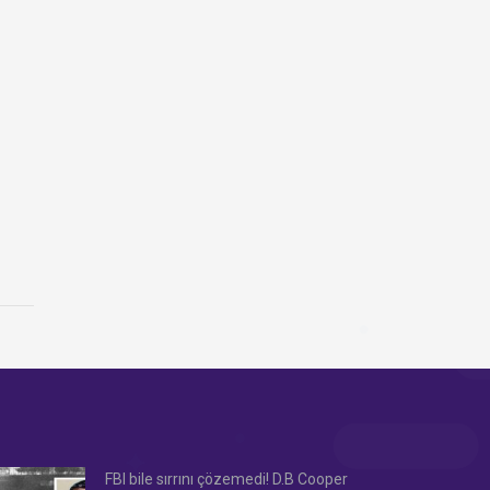
FBI bile sırrını çözemedi! D.B Cooper