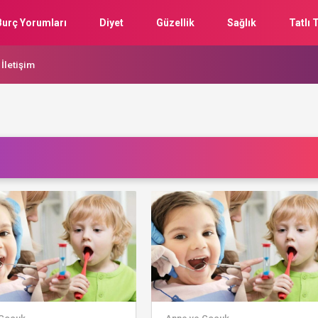
Burç Yorumları
Diyet
Güzellik
Sağlık
Tatlı T
İletişim