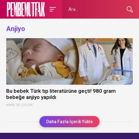
Anjiyo
Bu bebek Türk tıp literatürüne geçti! 980 gram
bebeğe anjiyo yapıldı
ANNE VE ÇOCUK
Daha Fazla İçerik Yükle