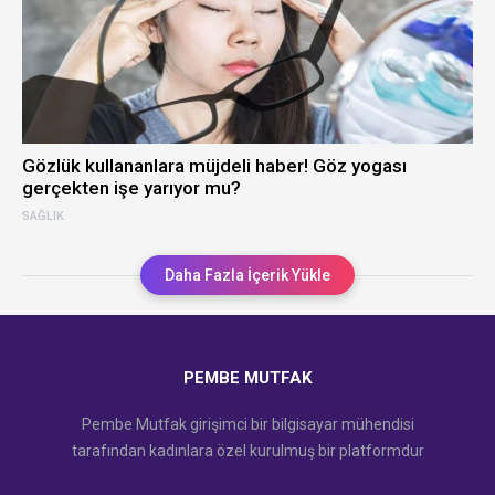
Gözlük kullananlara müjdeli haber! Göz yogası
gerçekten işe yarıyor mu?
SAĞLIK
Daha Fazla İçerik Yükle
PEMBE MUTFAK
Pembe Mutfak girişimci bir bilgisayar mühendisi
tarafından kadınlara özel kurulmuş bir platformdur