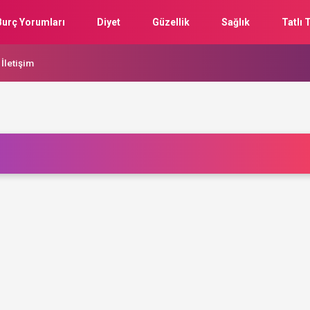
Burç Yorumları
Diyet
Güzellik
Sağlık
Tatlı T
İletişim