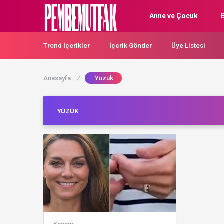
Anne ve Çocuk
Trend İçerikler
İçerik Gönder
Üye Listesi
Anasayfa
/
Yüzük
YÜZÜK