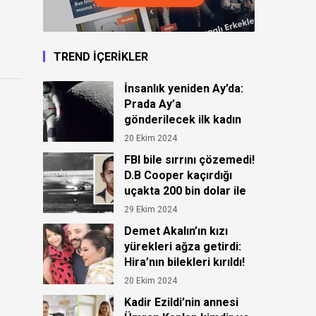
TREND İÇERİKLER
İnsanlık yeniden Ay’da:
Prada Ay’a
gönderilecek ilk kadın
astronot için kıyafet
20 Ekim 2024
tasarladı!
FBI bile sırrını çözemedi!
D.B Cooper kaçırdığı
uçakta 200 bin dolar ile
ortadan kayboldu!
29 Ekim 2024
Demet Akalın’ın kızı
yürekleri ağza getirdi:
Hira’nın bilekleri kırıldı!
20 Ekim 2024
Kadir Ezildi’nin annesi