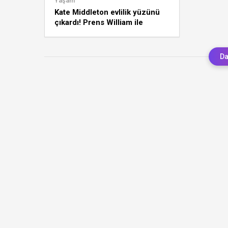
Yaşam
Kate Middleton evlilik yüzünü
çıkardı! Prens William ile
boşanıyor mu?
Da