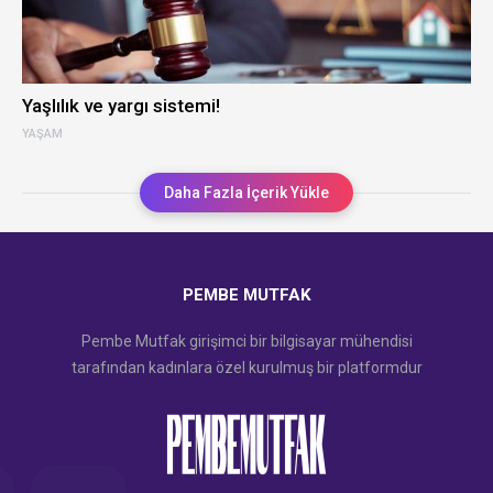
Yaşlılık ve yargı sistemi!
YAŞAM
Daha Fazla İçerik Yükle
PEMBE MUTFAK
Pembe Mutfak girişimci bir bilgisayar mühendisi
tarafından kadınlara özel kurulmuş bir platformdur