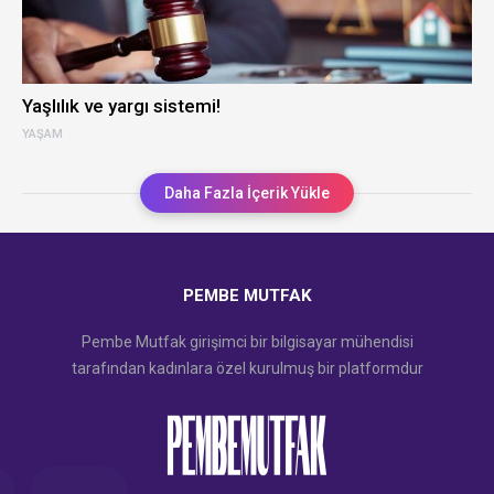
Yaşlılık ve yargı sistemi!
YAŞAM
Daha Fazla İçerik Yükle
PEMBE MUTFAK
Pembe Mutfak girişimci bir bilgisayar mühendisi
tarafından kadınlara özel kurulmuş bir platformdur