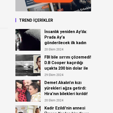
TREND İÇERİKLER
İnsanlık yeniden Ay’da:
Prada Ay’a
gönderilecek ilk kadın
astronot için kıyafet
20 Ekim 2024
tasarladı!
FBI bile sırrını çözemedi!
D.B Cooper kaçırdığı
uçakta 200 bin dolar ile
ortadan kayboldu!
29 Ekim 2024
Demet Akalın’ın kızı
yürekleri ağza getirdi:
Hira’nın bilekleri kırıldı!
20 Ekim 2024
Kadir Ezildi’nin annesi