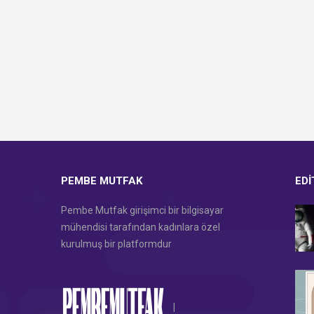
PEMBE MUTFAK
EDI
Pembe Mutfak girişimci bir bilgisayar
mühendisi tarafından kadınlara özel
kurulmuş bir platformdur
|