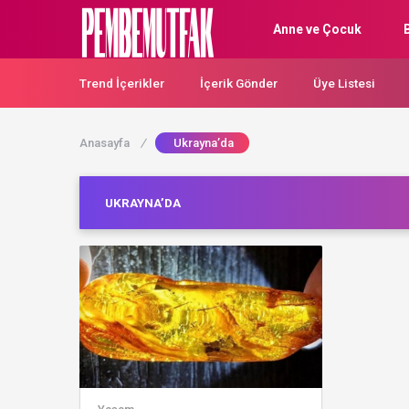
Anne ve Çocuk
Trend İçerikler
İçerik Gönder
Üye Listesi
Anasayfa
/
Ukrayna’da
UKRAYNA’DA