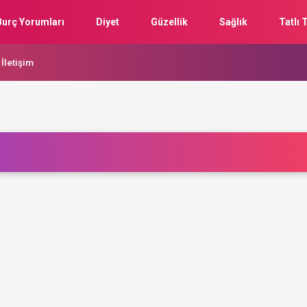
Burç Yorumları
Diyet
Güzellik
Sağlık
Tatlı T
İletişim