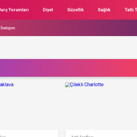
Burç Yorumları
Diyet
Güzellik
Sağlık
Tatlı T
İletişim