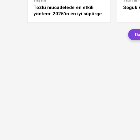
Yaşam
Tatlı Tarif
Tozlu mücadelede en etkili
Soğuk 
yöntem: 2025’in en iyi süpürge
modelleri
Da