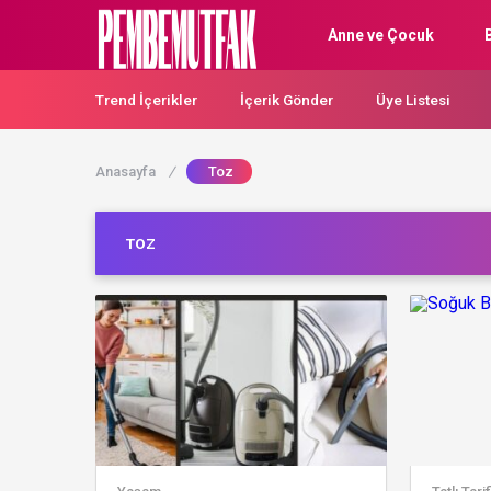
Anne ve Çocuk
Trend İçerikler
İçerik Gönder
Üye Listesi
Anasayfa
/
Toz
TOZ