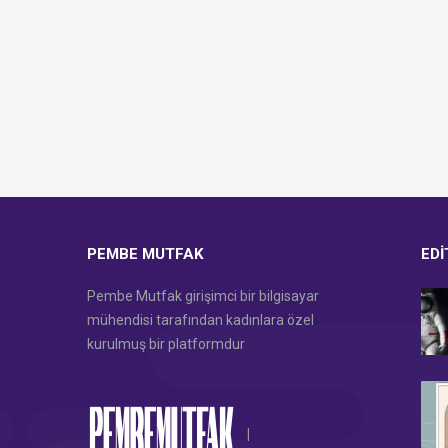
PEMBE MUTFAK
EDI
Pembe Mutfak girişimci bir bilgisayar
mühendisi tarafından kadınlara özel
kurulmuş bir platformdur
|