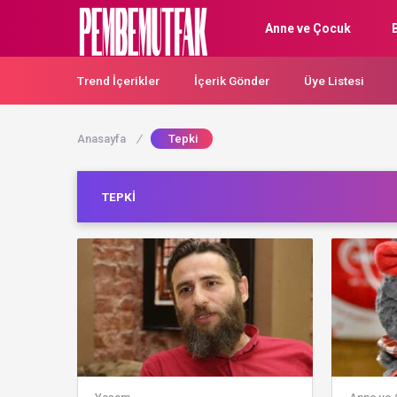
Anne ve Çocuk
Trend İçerikler
İçerik Gönder
Üye Listesi
Anasayfa
/
Tepki
TEPKI