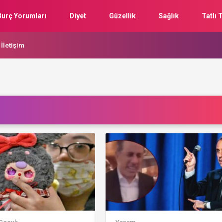
Burç Yorumları
Diyet
Güzellik
Sağlık
Tatlı T
İletişim