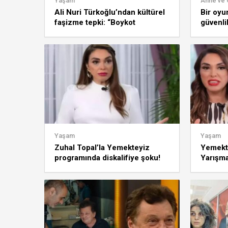
Yaşam
Anne ve
Ali Nuri Türkoğlu’ndan kültürel
Bir oyu
faşizme tepki: “Boykot
güvenlik
ediyorum!”
incelem
Yaşam
Yaşam
Zuhal Topal’la Yemekteyiz
Yemekte
programında diskalifiye şoku!
Yarışma
İzleyiciyi çileden çıkardı
Topal’ı 
yaşınd