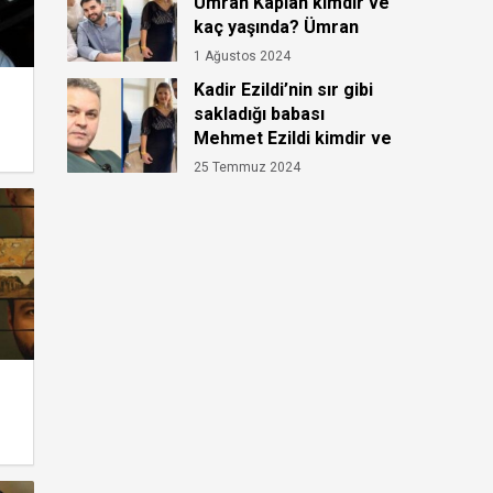
Ümran Kaplan kimdir ve
kaç yaşında? Ümran
Kaplan’ın hastalığı ne?
1 Ağustos 2024
Kadir Ezildi’nin sır gibi
sakladığı babası
Mehmet Ezildi kimdir ve
kaç yaşında?
r
25 Temmuz 2024
k