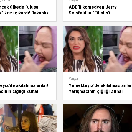
 Çocuk
Yaşam
ncak ülkede “ulusal
ABD’li komedyen Jerry
” krizi çıkardı! Bakanlık
Seinfeld’ın “Filistin’i
e başlattı
umursamıyorum” çıkışı tepki
topladı!
Yaşam
yiz’de akılalmaz anlar!
Yemekteyiz’de akılalmaz anlar
cının çığlığı Zuhal
Yarışmacının çığlığı Zuhal
çıldırttı: Kaç
Topal’ı çıldırttı: Kaç
asın…
yaşındasın…