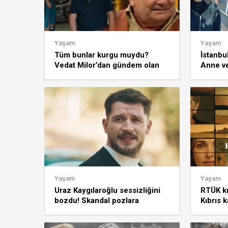
Yaşam
Yaşam
Tüm bunlar kurgu muydu?
İstanbul
Vedat Milor’dan gündem olan
Anne ve
lahmacuncu açıklaması!
üzerine
Yaşam
Yaşam
Uraz Kaygılaroğlu sessizliğini
RTÜK kri
bozdu! Skandal pozlara
Kıbrıs 
şaşırtan açıklama: Can
kucak a
güvenliğim yok!