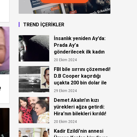
TREND İÇERİKLER
İnsanlık yeniden Ay’da:
Prada Ay’a
gönderilecek ilk kadın
astronot için kıyafet
20 Ekim 2024
tasarladı!
FBI bile sırrını çözemedi!
D.B Cooper kaçırdığı
uçakta 200 bin dolar ile
!
ortadan kayboldu!
29 Ekim 2024
Demet Akalın’ın kızı
yürekleri ağza getirdi:
Hira’nın bilekleri kırıldı!
20 Ekim 2024
Kadir Ezildi’nin annesi