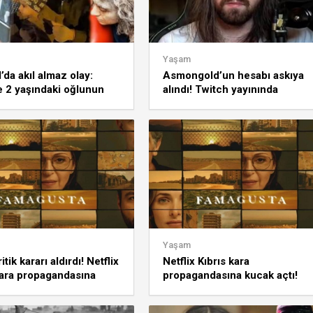
Yaşam
’da akıl almaz olay:
Asmongold’un hesabı askıya
 2 yaşındaki oğlunun
alındı! Twitch yayınında
 beton döküldü!
Filistin’e yönelik skandal sözle
sarf etti
Yaşam
tik kararı aldırdı! Netflix
Netflix Kıbrıs kara
kara propagandasına
propagandasına kucak açtı!
çmıştı
Yunan medyası skandala çana
tuttu