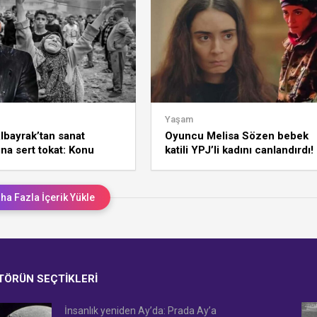
Yaşam
lbayrak’tan sanat
Oyuncu Melisa Sözen bebek
na sert tokat: Konu
katili YPJ’li kadını canlandırdı!
 olunca korkaklar!
Çığ gibi tepkilere yanıt verdi
ha Fazla İçerik Yükle
TÖRÜN SEÇTIKLERI
İnsanlık yeniden Ay’da: Prada Ay’a