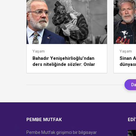
Yaşam
Yaşam
Bahadır Yenişehirlioğlu’ndan
Sinan A
ders niteliğinde sözler: Onlar
dünyası
derin bir gaflette!
Filistin
Da
PEMBE MUTFAK
EDI
Pembe Mutfak girişimci bir bilgisayar